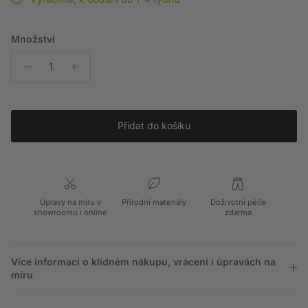
Množství
Přidat do košíku
Úpravy na míru v
Přírodní materiály
Doživotní péče
showroomu i online
zdarma
Více informací o klidném nákupu, vrácení i úpravách na
míru