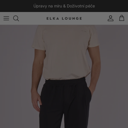
Přeskočit na obsah
Úpravy na míru & Doživotní péče
Účet
Koší
Přeskočit na informace o produktu