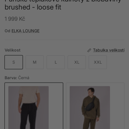
brushed - loose fit
Běžná cena
1 999 Kč
Od
ELKA LOUNGE
Velikost
Tabulka velikostí
S
M
L
XL
XXL
Barva:
Černá
Černá
Khaki