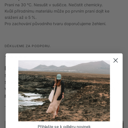
Praní na 30 °C. Nesušit v sušičce. Nečistit chemicky.
Kvůli přírodnímu materiálu může po prvním praní dojít ke
srážení až o 5 %.
Pro zachování původního tvaru doporučujeme žehlení.
DĚKUJEME ZA PODPORU.
Elka znám z eshopu, kde byl přistup vždy
skvělý. To stejné platí na prodejně - milá
slečna, krásné prostory. Chtěla jsem fyzicky
vidět produkty, abych si vyzkoušela různé
materiály, jak mi sedí. Doporučuji.
— Tereza
Přihlašte se k odběru novinek