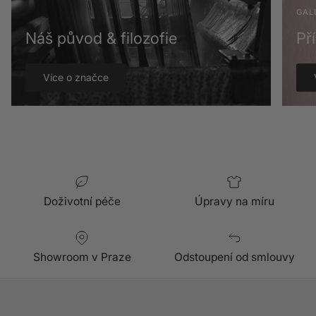
GAL
Náš původ & filozofie
Př
Více o značce
Doživotní péče
Úpravy na míru
Showroom v Praze
Odstoupení od smlouvy