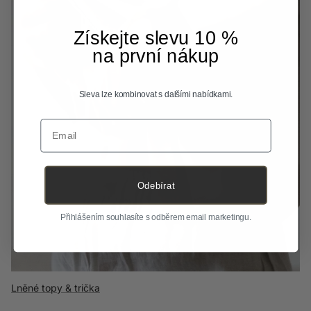
Získejte slevu 10 %
na první nákup
Sleva lze kombinovat s dalšími nabídkami.
Email
Odebírat
Přihlášením souhlasíte s odběrem email marketingu.
Lněné topy & trička
Vlněné oblečení
Flanelové košile