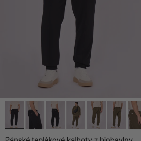
Pánské teplákové kalhoty z biobavlny