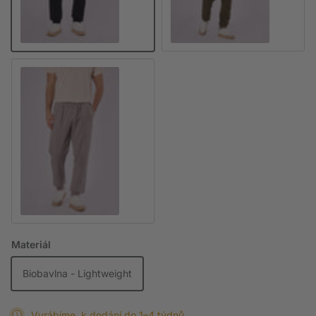
Šedá
Materiál
Biobavlna - Lightweight
Vyrábíme, k dodání do 1–4 týdnů