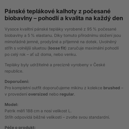
Pánské teplákové kalhoty z počesané
biobavlny – pohodlí a kvalita na každý den
Vysoce kvalitní pánské tepláky vyrobené z 95 % počesané
biobavlny a 5 % elastanu. Díky tomuto přírodnímu složení jsou
mimořádně jemné, prodyšné a příjemné na dotek. Uvolněný
střih s volnější siluetou (
loose fit
) zaručuje maximální pohodlí
po celý rok – ať už doma, nebo venku.
Tepláky byly udržitelné a precizně vyrobeny v České
republice.
Doporučení:
Pro kompletní outfit doporučujeme mikinu z kolekce
brushed
–
v provedení
oversized
nebo
regular
.
Model:
Patrik měří 188 cm a nosí velikost L.
Střih odpovídá běžné velikosti – zvolte svou standardní.
Péče o produkt: