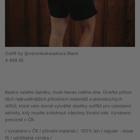
Outfit by @veronikakasakova Black
Běžná cena
4 498 Kč
Basics vašeho šatníku, must-haves celého dne. Oceňte přínos
těch nejkvalitnějších přírodních materiálů a jednoduchých
střihů, které vám dovolí vytvářet desítky outfitů pro celodenní
aktivity, kdy musíte zvládnout všechny životní role. Vyrobeno
precizně v ČR.
/ vyrobeno v ČR / přírodní materiál / 100% len / regular - loose
fit / udržitelná výroba /