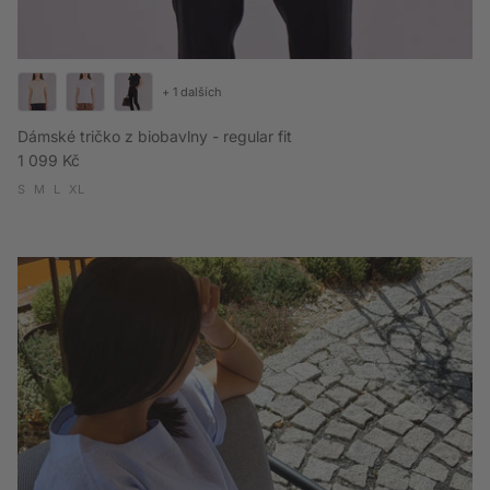
+ 1 dalších
Dámské tričko z biobavlny - regular fit
Běžná cena
1 099 Kč
S
M
L
XL