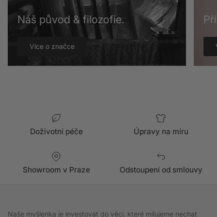
Náš původ & filozofie.
Př
Více o značce
Doživotní péče
Úpravy na míru
Showroom v Praze
Odstoupení od smlouvy
Naše myšlenka je investovat do věcí, které milujeme nechat