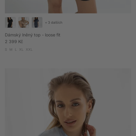
+ 3 dalších
Dámský lněný top - loose fit
Běžná cena
2 399 Kč
S
M
L
XL
XXL