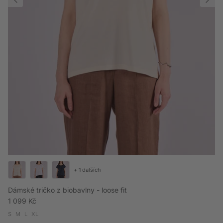
+ 1 dalších
Dámské tričko z biobavlny - loose fit
Běžná cena
1 099 Kč
S
M
L
XL