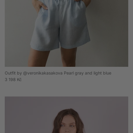
Outfit by @veronikakasakova Pearl gray and light blue
Běžná cena
3 198 Kč