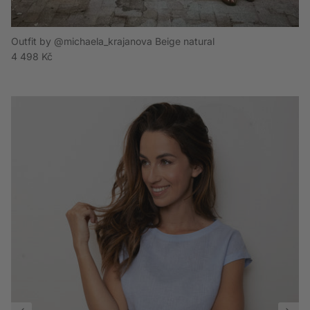
Outfit by @michaela_krajanova Beige natural
Běžná cena
4 498 Kč