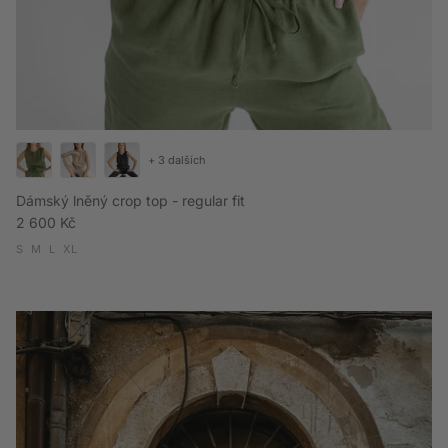
+ 3 dalších
Dámský lněný crop top - regular fit
Běžná cena
2 600 Kč
S
M
L
XL