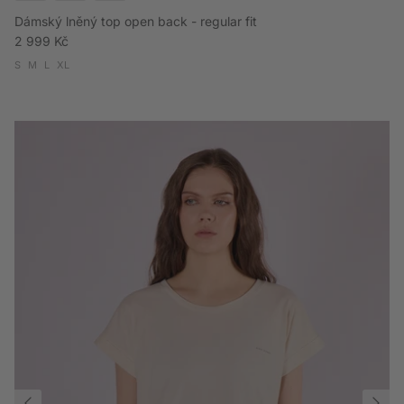
Dámský lněný top open back - regular fit
Běžná cena
2 999 Kč
S
M
L
XL