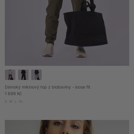
Dámský mikinový top z biobavlny - loose fit
Běžná cena
1 699 Kč
S
M
L
XL