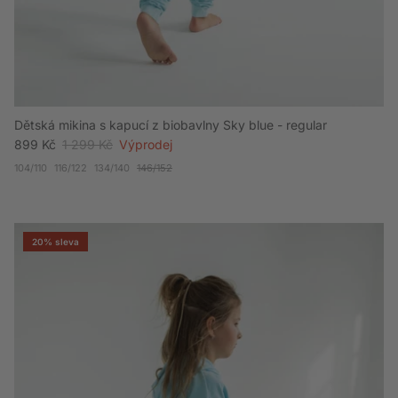
Dětská mikina s kapucí z biobavlny Sky blue - regular
Akční cena
Běžná cena
899 Kč
1 299 Kč
Výprodej
104/110
116/122
134/140
146/152
20% sleva