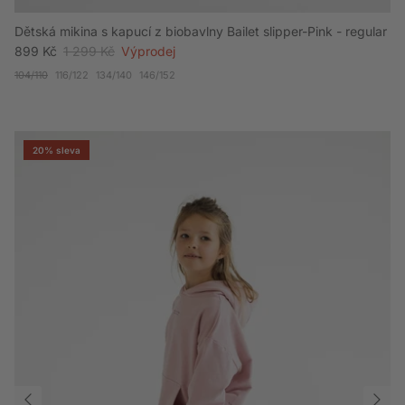
Dětská mikina s kapucí z biobavlny Bailet slipper-Pink - regular
Akční cena
Běžná cena
899 Kč
1 299 Kč
Výprodej
104/110
116/122
134/140
146/152
20% sleva