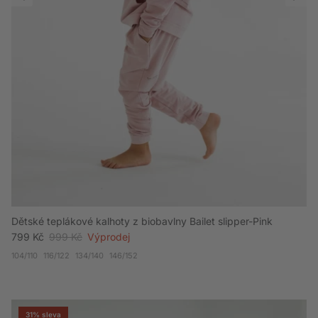
Dětské teplákové kalhoty z biobavlny Bailet slipper-Pink
Akční cena
Běžná cena
799 Kč
999 Kč
Výprodej
104/110
116/122
134/140
146/152
31% sleva