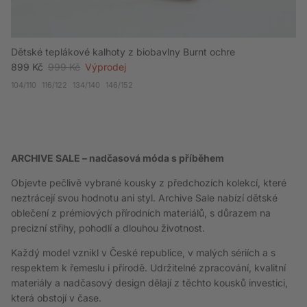
Dětské teplákové kalhoty z biobavlny Burnt ochre
Akční cena
Běžná cena
899 Kč
999 Kč
Výprodej
104/110
116/122
134/140
146/152
ARCHIVE SALE – nadčasová móda s příběhem
Objevte pečlivě vybrané kousky z předchozích kolekcí, které
neztrácejí svou hodnotu ani styl. Archive Sale nabízí dětské
oblečení z prémiových přírodních materiálů, s důrazem na
precizní střihy, pohodlí a dlouhou životnost.
Každý model vznikl v České republice, v malých sériích a s
respektem k řemeslu i přírodě. Udržitelné zpracování, kvalitní
materiály a nadčasový design dělají z těchto kousků investici,
která obstojí v čase.