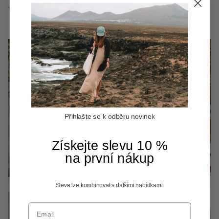
104/110
116/122
134/140
146/152
31% sleva
Přihlašte se k odběru novinek
Získejte slevu 10 %
na první nákup
Sleva lze kombinovat s dalšími nabídkami.
Email