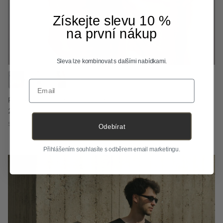
Získejte slevu 10 %
na první nákup
Sleva lze kombinovat s dalšími nabídkami.
+ 2 dalších
Email
Pánské lněné šortky - loose fit
Běžná cena
2 199 Kč
S
M
L
XL
XXL
Odebírat
Přihlášením souhlasíte s odběrem email marketingu.