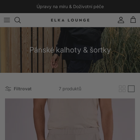
Přeskočit na obsah
Úpravy na míru & Doživotní péče
Účet
Koší
Pánské kalhoty & šortky
Filtrovat
7 produktů