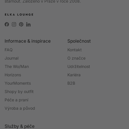
stárnout. Založeno v Praze v roce 2008.
Facebook
Instagram
Pinterest
LinkedIn
Informace & inspirace
Společnost
FAQ
Kontakt
Journal
O značce
The Wo/Man
Udržitelnost
Horizons
Kariéra
YourMoments
B2B
Shopy by outfit
Péče a praní
Výroba a původ
Služby & péče