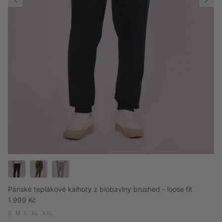
Pánské teplákové kalhoty z biobavlny brushed - loose fit
Běžná cena
1 999 Kč
S
M
L
XL
XXL