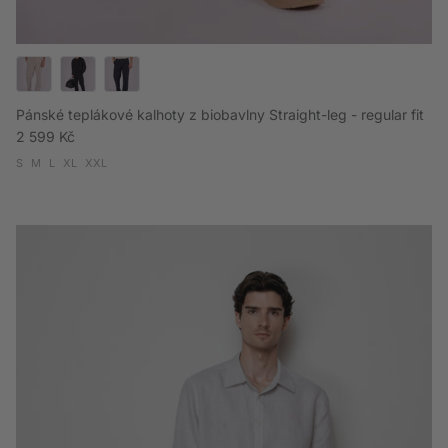
Pánské teplákové kalhoty z biobavlny Straight-leg - regular fit
Běžná cena
2 599 Kč
S
M
L
XL
XXL