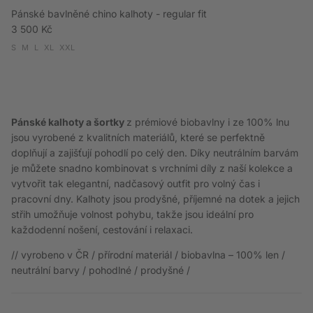
Pánské bavlněné chino kalhoty - regular fit
Běžná cena
3 500 Kč
S
M
L
XL
XXL
Pánské kalhoty a šortky
z prémiové biobavlny i ze 100% lnu
jsou vyrobené z kvalitních materiálů, které se perfektně
doplňují a zajišťují pohodlí po celý den. Díky neutrálním barvám
je můžete snadno kombinovat s vrchními díly z naší kolekce a
vytvořit tak elegantní, nadčasový outfit pro volný čas i
pracovní dny. Kalhoty jsou prodyšné, příjemné na dotek a jejich
střih umožňuje volnost pohybu, takže jsou ideální pro
každodenní nošení, cestování i relaxaci.
// vyrobeno v ČR / přírodní materiál / biobavlna – 100% len /
neutrální barvy / pohodlné / prodyšné /