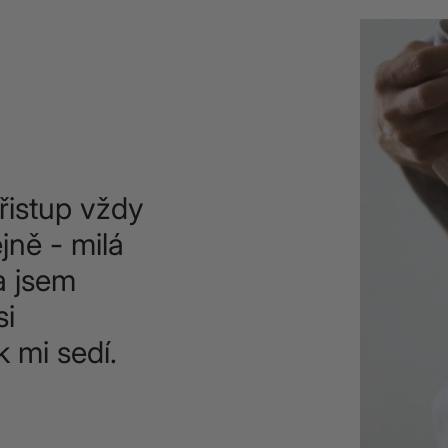
řistup vždy
jně - milá
a jsem
si
k mi sedí.