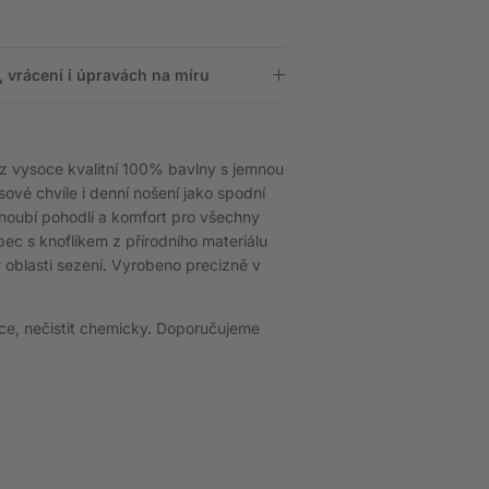
 vrácení i úpravách na míru
 z vysoce kvalitní 100% bavlny s jemnou
ové chvíle i denní nošení jako spodní
snoubí pohodlí a komfort pro všechny
pec s knoflíkem z přírodního materiálu
v oblasti sezení. Vyrobeno precizně v
čce, nečistit chemicky. Doporučujeme