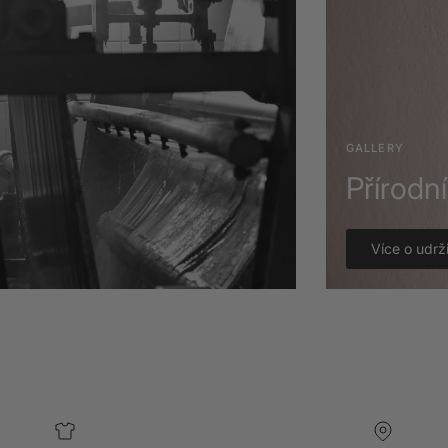
GALLERY
Přírodn
Více o udrži