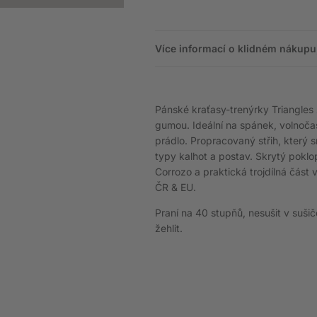
Více informací o klidném nákupu,
Pánské kraťasy-trenýrky Triangles
gumou. Ideální na spánek, volnočas
prádlo. Propracovaný střih, který 
typy kalhot a postav. Skrytý poklo
Corrozo a praktická trojdílná část 
ČR & EU.
Praní na 40 stupňů, nesušit v suši
žehlit.