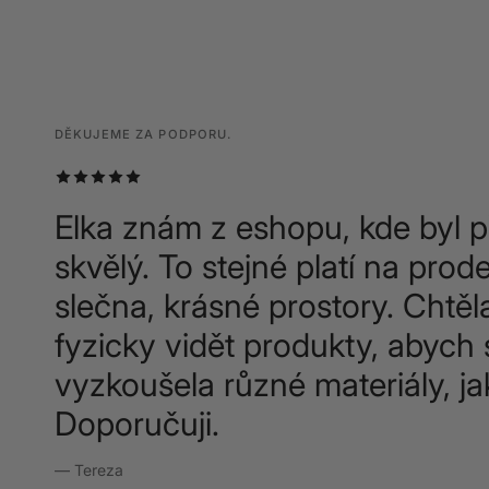
DĚKUJEME ZA PODPORU.
DĚKUJEME ZA PODPORU.
DĚKUJEME ZA PODPORU.
Elka znám z eshopu, kde byl p
skvělý. To stejné platí na prode
slečna, krásné prostory. Chtěl
fyzicky vidět produkty, abych 
vyzkoušela různé materiály, ja
Doporučuji.
— Tereza