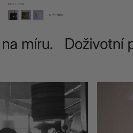
50X40x10
+ 4 dalších
a míru. Doživotní p