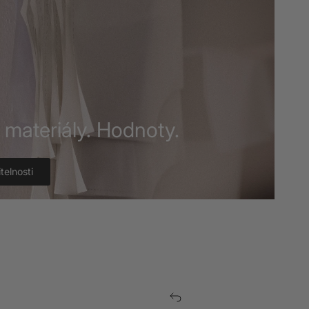
í materiály. Hodnoty.
telnosti