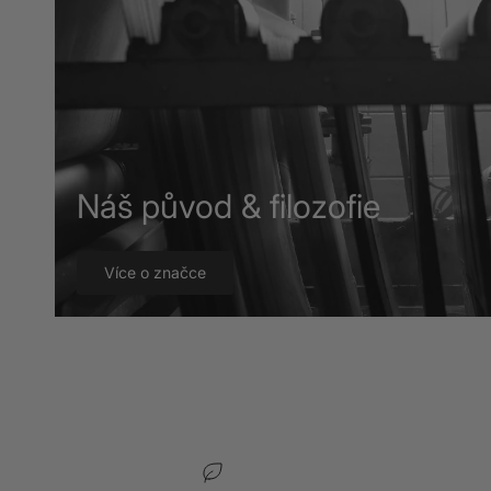
Náš původ & filozofie
Více o značce