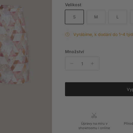
Velikost
S
M
L
Vyrábíme, k dodání do 1–4 tý
Množství
Vy
Úpravy na míru v
Příro
showroomu i online