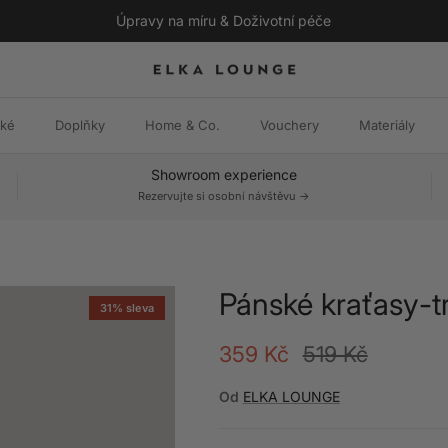
Úpravy na míru & Doživotní péče
ské
Doplňky
Home & Co.
Vouchery
Materiály
Showroom experience
Rezervujte si osobní návštěvu ->
Pánské kraťasy-t
31% sleva
Akční cena
Běžná cena
359 Kč
519 Kč
Od
ELKA LOUNGE