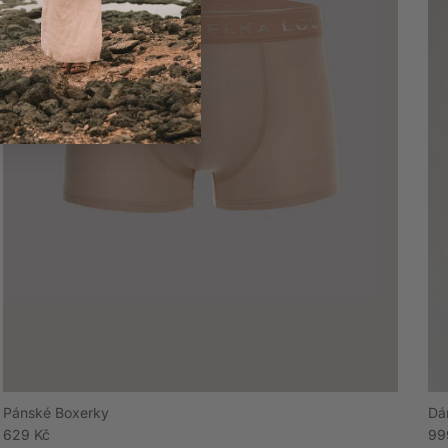
Pánské Boxerky
Dá
Běžná cena
Ak
629 Kč
99