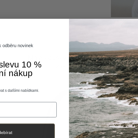
Vlněné obleč
Lněné topy & 
Flanelové koš
 k odběru novinek
Předchozí
Další
Malé kousky, velká změna.
 slevu 10 %
Zobrazit vše
ní nákup
at s dalšími nabídkami.
ebírat