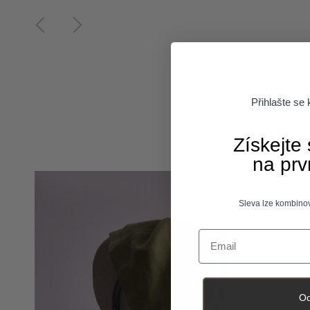
Předchozí
Další
Přihlašte se
Získejte
na prv
Sleva lze kombinov
Email
Od