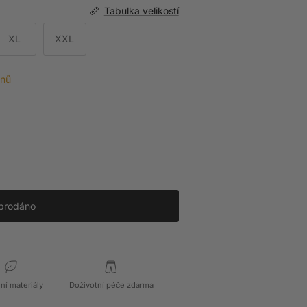
Tabulka velikostí
XL
XXL
dnů
prodáno
dní materiály
Doživotní péče zdarma