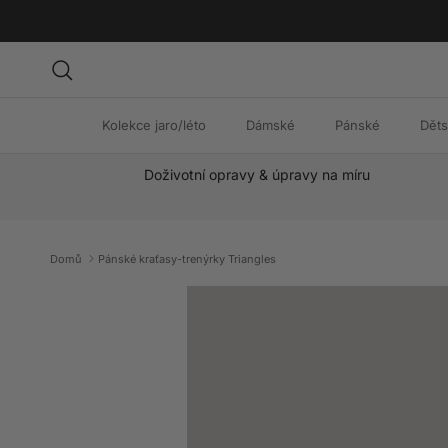
Přeskočit na obsah
Hledat
Kolekce jaro/léto
Dámské
Pánské
Dět
Doživotní opravy & úpravy na míru
Domů
Pánské kraťasy-trenýrky Triangles
Přeskočit na informace o produktu