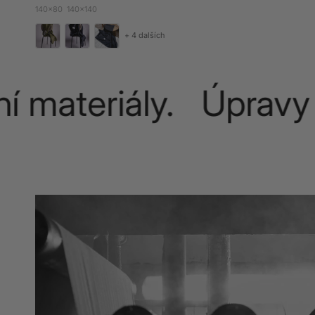
140x80
140x140
+ 4 dalších
materiály. Úpravy n