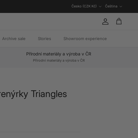
Země/oblast
Jazyk
Česko (CZK Kč)
Čeština
Účet
Košík
Archive sale
Stories
Showroom experience
Přírodní materiály a výroba v ČR
Přírodní materiály a výroba v ČR
renýrky Triangles