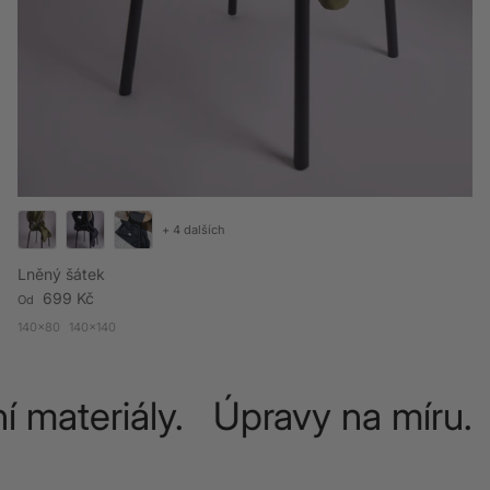
+ 4 dalších
Lněný šátek
Běžná cena
699 Kč
Od
140x80
140x140
í materiály. Úpravy na míru