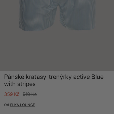
Pánské kraťasy-trenýrky active Blue
with stripes
Akční cena
Běžná cena
359 Kč
519 Kč
Od
ELKA LOUNGE