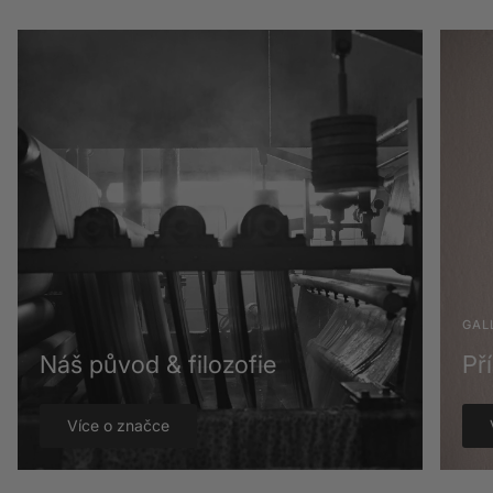
GAL
Náš původ & filozofie
Př
Více o značce