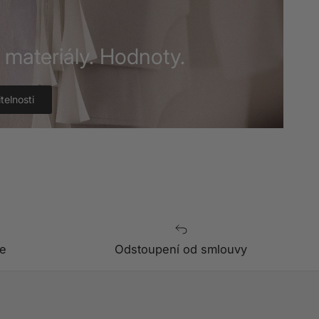
í materiály. Hodnoty.
telnosti
e
Odstoupení od smlouvy