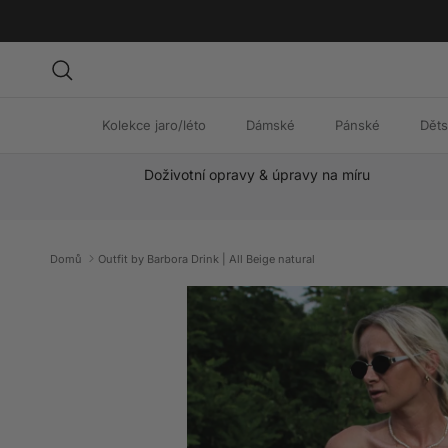
Přeskočit na obsah
Hledat
Kolekce jaro/léto
Dámské
Pánské
Dět
Doživotní opravy & úpravy na míru
Domů
Outfit by Barbora Drink | All Beige natural
Přeskočit na informace o produktu