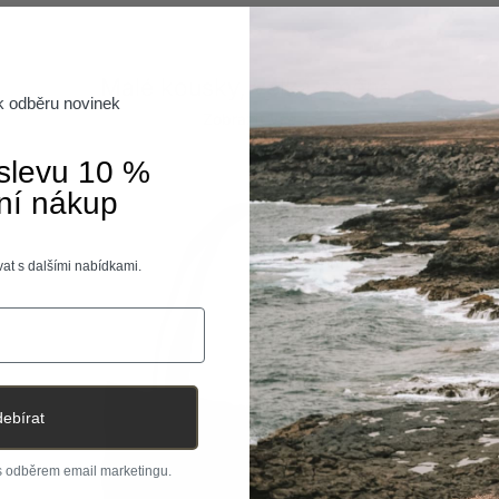
Předchozí
Další
Malé kousky, velká změna.
 k odběru novinek
Zobrazit vše
 slevu 10 %
ní nákup
at s dalšími nabídkami.
ebírat
 s odběrem email marketingu.