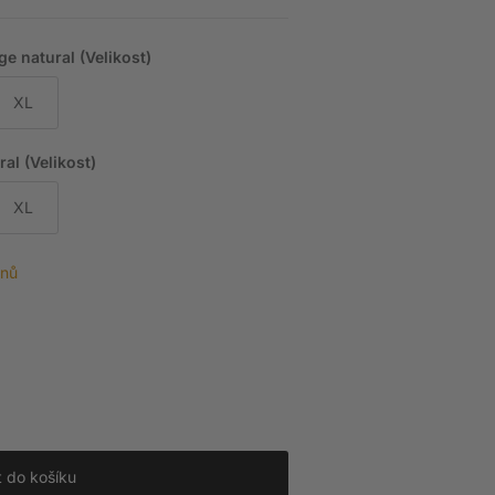
ge natural (Velikost)
XL
al (Velikost)
XL
dnů
t do košíku