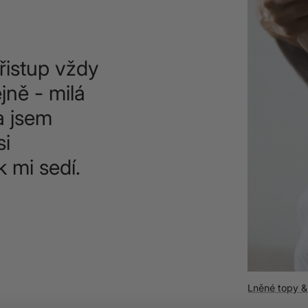
řistup vždy
jně - milá
a jsem
si
k mi sedí.
Vlněné obleč
Lněné topy & 
Flanelové koš