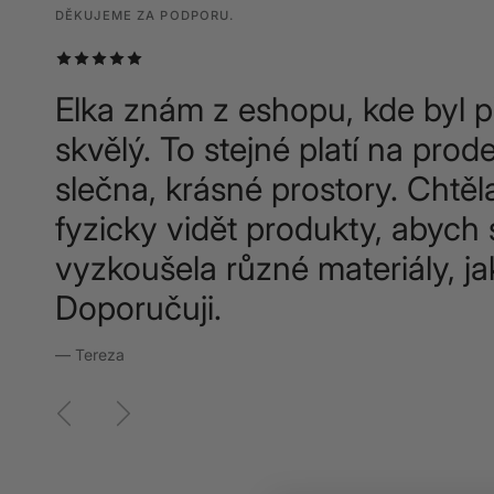
DĚKUJEME ZA PODPORU.
DĚKUJEME ZA PODPORU.
DĚKUJEME ZA PODPORU.
Elka znám z eshopu, kde byl p
skvělý. To stejné platí na prode
slečna, krásné prostory. Chtěl
fyzicky vidět produkty, abych 
vyzkoušela různé materiály, ja
Doporučuji.
— Tereza
Předchozí
Další