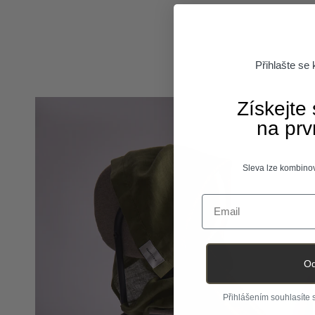
Přihlašte se
Získejte
na prv
Sleva lze kombinov
Email
Od
Přihlášením souhlasíte