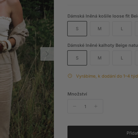
Dámská lněná košile loose fit Bei
S
M
L
Dámské lněné kalhoty Beige natur
Další
S
M
L
Vyrábíme, k dodání do 1–4 tý
Množství
Přida