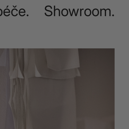
éče. Showroom.
Pří