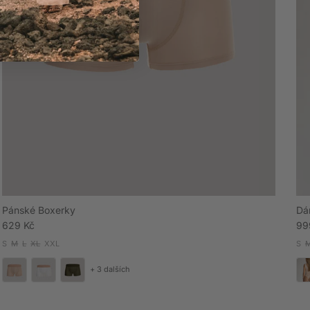
Pánské Boxerky
Dá
Běžná cena
Ak
629 Kč
99
S
M
L
XL
XXL
S
+ 3 dalších