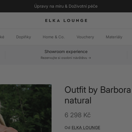
Úpravy na míru & Doživotní péče
ské
Doplňky
Home & Co.
Vouchery
Materiály
Showroom experience
Rezervujte si osobní návštěvu ->
Outfit by Barbora 
natural
Běžná cena
6 298 Kč
Od
ELKA LOUNGE