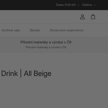
Země/oblast
Jazyk
Česko (CZK Kč)
Čeština
Účet
Košík
Archive sale
Stories
Showroom experience
Přírodní materiály a výroba v ČR
Přírodní materiály a výroba v ČR
Drink | All Beige