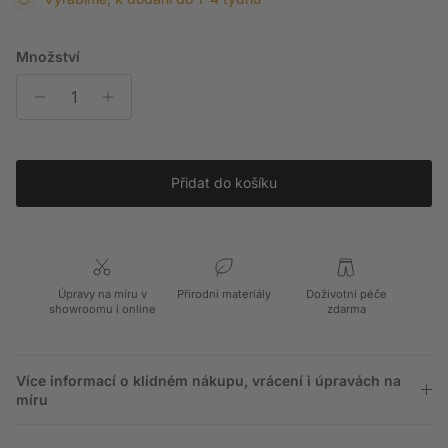
Množství
Přidat do košíku
Úpravy na míru v
Přírodní materiály
Doživotní péče
showroomu i online
zdarma
Více informací o klidném nákupu, vrácení i úpravách na
míru