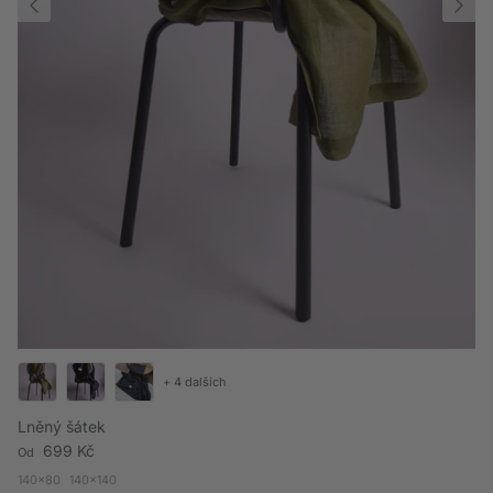
+ 4 dalších
Lněný šátek
Běžná cena
699 Kč
Od
140x80
140x140