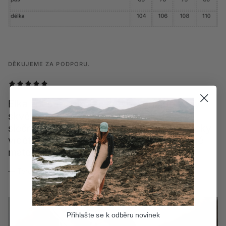
DĚKUJEME ZA PODPORU.
Elka znám z eshopu, kde byl přistup vždy
skvělý. To stejné platí na prodejně - milá
slečna, krásné prostory. Chtěla jsem fyzicky
vidět produkty, abych si vyzkoušela různé
materiály, jak mi sedí. Doporučuji.
— Tereza
Přihlašte se k odběru novinek