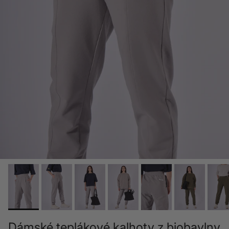
Dámské teplákové kalhoty z biobavlny