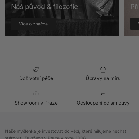
Náš původ & filozofie
Př
Více o značce
Doživotní péče
Úpravy na míru
Showroom v Praze
Odstoupení od smlouvy
Naše myšlenka je investovat do věcí, které milujeme nechat
stárnout. Založeno v Praze v roce 2008.