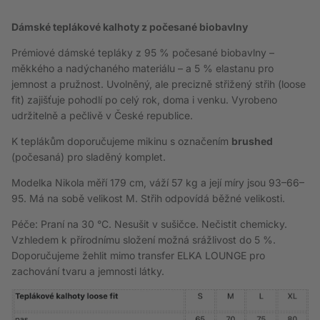
Dámské teplákové kalhoty z počesané biobavlny
Prémiové dámské tepláky z 95 % počesané biobavlny –
měkkého a nadýchaného materiálu – a 5 % elastanu pro
jemnost a pružnost. Uvolněný, ale precizně střižený střih (loose
fit) zajišťuje pohodlí po celý rok, doma i venku. Vyrobeno
udržitelně a pečlivě v České republice.
K teplákům doporučujeme mikinu s označením
brushed
(počesaná) pro sladěný komplet.
Modelka Nikola měří 179 cm, váží 57 kg a její míry jsou 93–66–
95. Má na sobě velikost M. Střih odpovídá běžné velikosti.
Péče: Praní na 30 °C. Nesušit v sušičce. Nečistit chemicky.
Vzhledem k přírodnímu složení možná srážlivost do 5 %.
Doporučujeme žehlit
mimo transfer ELKA LOUNGE pro
zachování tvaru a jemnosti látky.