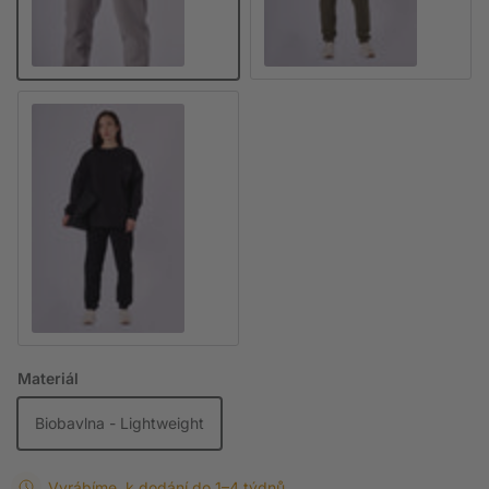
Černá
Materiál
Biobavlna - Lightweight
Vyrábíme, k dodání do 1–4 týdnů