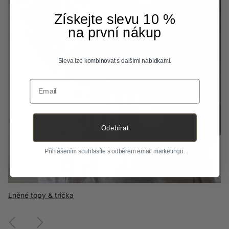
Získejte slevu 10 %
na první nákup
Sleva lze kombinovat s dalšími nabídkami.
Email
Odebírat
Přihlášením souhlasíte s odběrem email marketingu.
Lněné topy & trička
Vlněné oblečení
Flanelové košile
Předchozí
Další