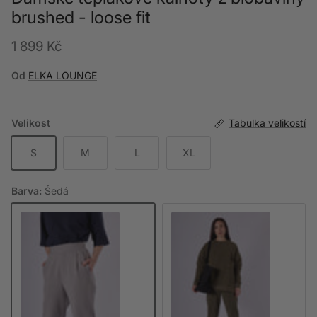
brushed - loose fit
Běžná cena
1 899 Kč
Od
ELKA LOUNGE
Velikost
Tabulka velikostí
S
M
L
XL
Barva:
Šedá
Šedá
Khaki