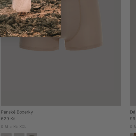
Pánské Boxerky
Dá
Běžná cena
Ak
629 Kč
99
S
M
L
XL
XXL
S