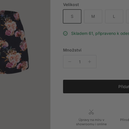
Velikost
S
M
L
Skladem 61, připraveno k odes
Množství
Přida
Úpravy na míru v
Příro
showroomu i online