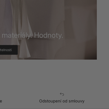
í materiály. Hodnoty.
telnosti
e
Odstoupení od smlouvy