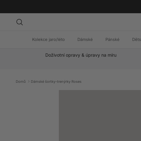
Přeskočit na obsah
Hledat
Kolekce jaro/léto
Dámské
Pánské
Dět
Doživotní opravy & úpravy na míru
Domů
Dámské šortky-trenýrky Roses
Přeskočit na informace o produktu