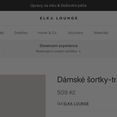
Úpravy na míru & Doživotní péče
ské
Doplňky
Home & Co.
Vouchery
Materiály
Showroom experience
Rezervujte si osobní návštěvu ->
Dámské šortky-t
Běžná cena
509 Kč
Od
ELKA LOUNGE