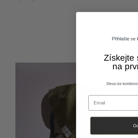
Přihlašte se
Získejte
na prv
Sleva lze kombinov
Email
Od