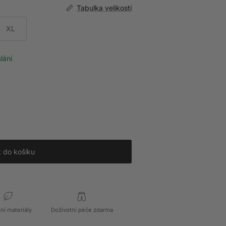
Tabulka velikostí
XL
lání
t do košíku
dní materiály
Doživotní péče zdarma