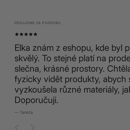
DĚKUJEME ZA PODPORU.
DĚKUJEME ZA PODPORU.
DĚKUJEME ZA PODPORU.
Elka znám z eshopu, kde byl p
skvělý. To stejné platí na prode
slečna, krásné prostory. Chtěl
fyzicky vidět produkty, abych 
vyzkoušela různé materiály, ja
Doporučuji.
— Tereza
Předchozí
Další