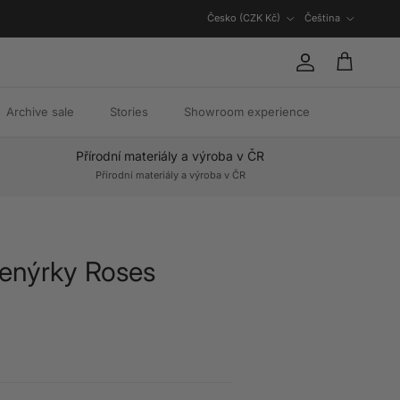
Země/oblast
Jazyk
Česko (CZK Kč)
Čeština
Účet
Košík
Archive sale
Stories
Showroom experience
Přírodní materiály a výroba v ČR
Přírodní materiály a výroba v ČR
renýrky Roses