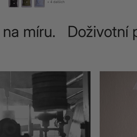
+ 4 dalších
a míru. Doživotní p