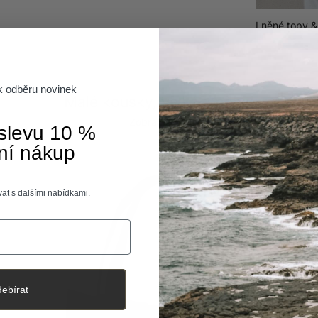
Vlněné obleč
Lněné topy & 
Flanelové koš
 k odběru novinek
Předchozí
Další
Malé kousky, velká změna.
Zobrazit vše
 slevu 10 %
ní nákup
at s dalšími nabídkami.
ebírat