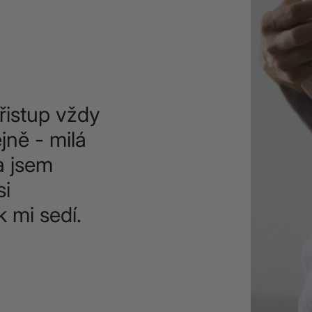
řistup vždy
jně - milá
a jsem
si
k mi sedí.