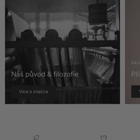
GAL
Náš původ & filozofie
Př
Více o značce