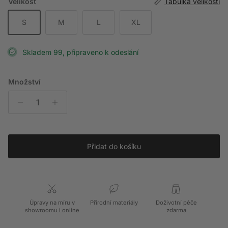
Velikost
Tabulka velikostí
S
M
L
XL
Skladem 99, připraveno k odeslání
Množství
Přidat do košíku
Úpravy na míru v
Přírodní materiály
Doživotní péče
showroomu i online
zdarma