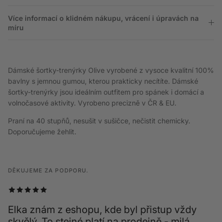
Více informací o klidném nákupu, vrácení i úpravách na
míru
Dámské šortky-trenýrky Olive vyrobené z vysoce kvalitní 100%
bavlny s jemnou gumou, kterou prakticky necítíte. Dámské
šortky-trenýrky jsou ideálním outfitem pro spánek i domácí a
volnočasové aktivity. Vyrobeno precizně v ČR & EU.
Praní na 40 stupňů, nesušit v sušičce, nečistit chemicky.
Doporučujeme žehlit.
DĚKUJEME ZA PODPORU.
Elka znám z eshopu, kde byl přistup vždy
skvělý. To stejné platí na prodejně - milá