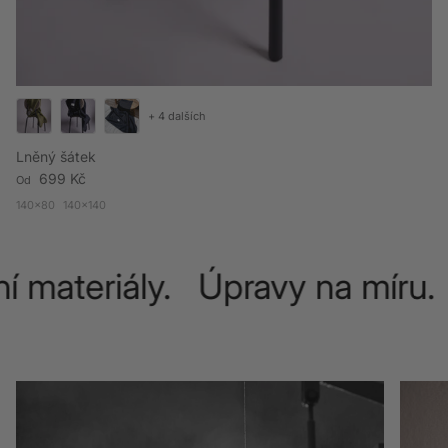
+ 4 dalších
Lněný šátek
Běžná cena
699 Kč
Od
140x80
140x140
í materiály. Úpravy na míru