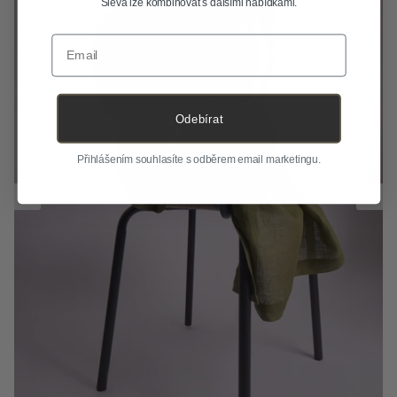
Sleva lze kombinovat s dalšími nabídkami.
Email
Odebírat
Přihlášením souhlasíte s odběrem email marketingu.