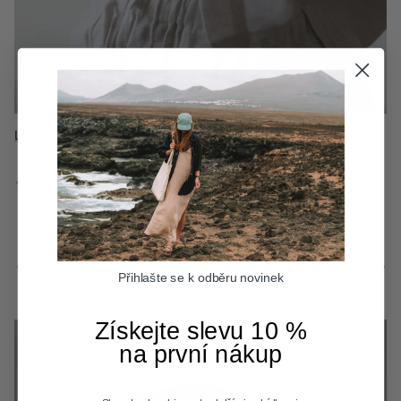
Lněné topy & trička
Vlněné oblečení
Flanelové košile
Předchozí
Další
Předchozí
Další
Malé kousky, velká změna.
Přihlašte se k odběru novinek
Zobrazit vše
Získejte slevu 10 %
na první nákup