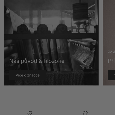
GAL
Náš původ & filozofie
Př
Více o značce