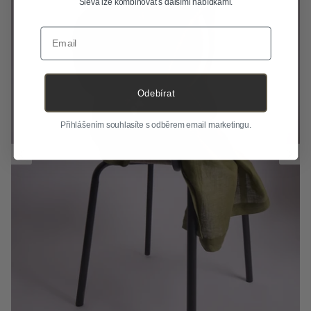
Sleva lze kombinovat s dalšími nabídkami.
Email
Odebírat
Přihlášením souhlasíte s odběrem email marketingu.