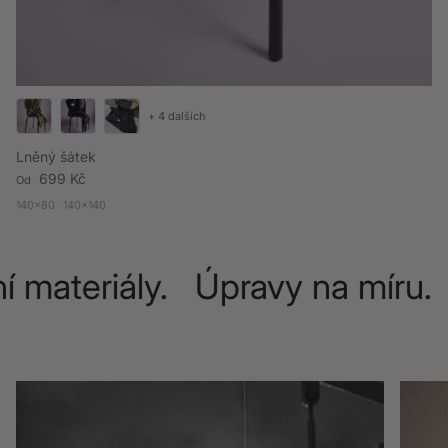
+ 4 dalších
Lněný šátek
Běžná cena
699 Kč
Od
140x80
140x140
í materiály. Úpravy na míru