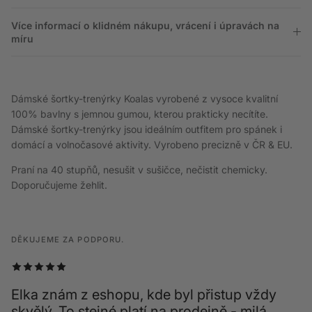
Více informací o klidném nákupu, vrácení i úpravách na
míru
Dámské šortky-trenýrky Koalas vyrobené z vysoce kvalitní
100% bavlny s jemnou gumou, kterou prakticky necítíte.
Dámské šortky-trenýrky jsou ideálním outfitem pro spánek i
domácí a volnočasové aktivity. Vyrobeno precizně v ČR & EU.
Praní na 40 stupňů, nesušit v sušičce, nečistit chemicky.
Doporučujeme žehlit.
DĚKUJEME ZA PODPORU.
Elka znám z eshopu, kde byl přistup vždy
skvělý. To stejné platí na prodejně - milá