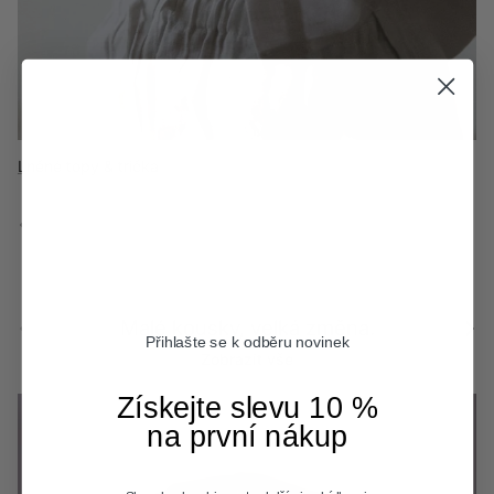
Lněné topy & trička
Vlněné oblečení
Flanelové košile
Předchozí
Další
Předchozí
Další
Malé kousky, velká změna.
Přihlašte se k odběru novinek
Zobrazit vše
Získejte slevu 10 %
na první nákup