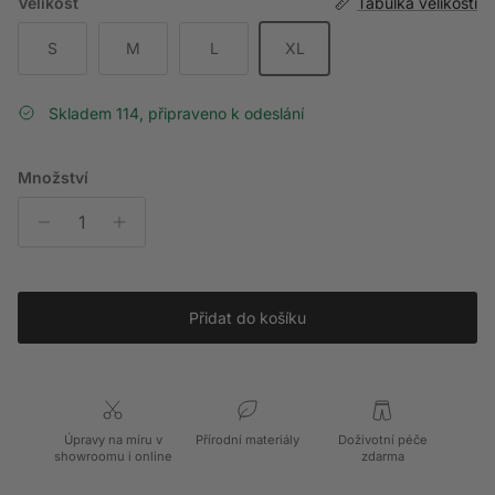
Velikost
Tabulka velikostí
S
M
L
XL
Skladem 114, připraveno k odeslání
Množství
Přidat do košíku
Úpravy na míru v
Přírodní materiály
Doživotní péče
showroomu i online
zdarma