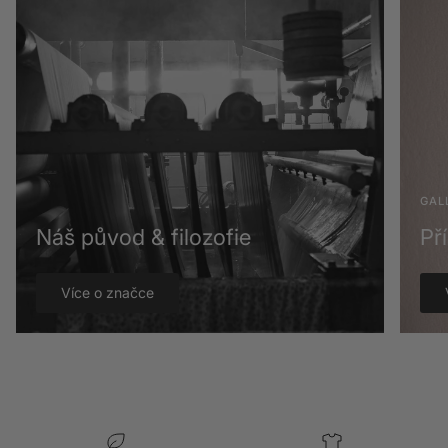
GAL
Náš původ & filozofie
Př
Více o značce