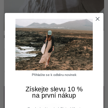
Lněné topy & trička
Vlněné oblečení
Flanelové košile
Předchozí
Další
Předchozí
Další
Malé kousky, velká změna.
Přihlašte se k odběru novinek
Zobrazit vše
Získejte slevu 10 %
na první nákup