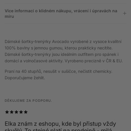
Více informací o klidném nákupu, vrácení i úpravách na
míru
Dámské šortky-trenýrky Avocado vyrobené z vysoce kvalitní
100% bavlny s jemnou gumou, kterou prakticky necítíte.
Dámské šortky-trenýrky jsou ideálním outfitem pro spánek i
domácí a volnočasové aktivity. Vyrobeno precizně v ČR & EU.
Praní na 40 stupňů, nesušit v sušičce, nečistit chemicky.
Doporučujeme žehlit.
DĚKUJEME ZA PODPORU.
Elka znám z eshopu, kde byl přistup vždy
skvělý. To stejné platí na prodejně - milá