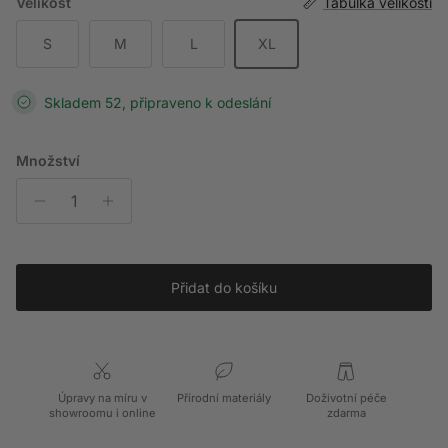
Velikost
Tabulka velikostí
S
M
L
XL
Skladem 52, připraveno k odeslání
Množství
Přidat do košíku
Úpravy na míru v
Přírodní materiály
Doživotní péče
showroomu i online
zdarma