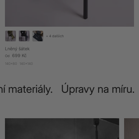
+ 4 dalších
Lněný šátek
Běžná cena
699 Kč
Od
140x80
140x140
í materiály. Úpravy na míru