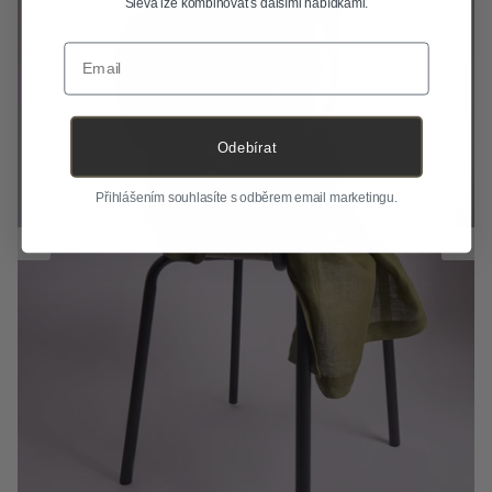
Sleva lze kombinovat s dalšími nabídkami.
Email
Odebírat
Přihlášením souhlasíte s odběrem email marketingu.