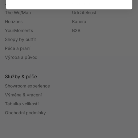
Journal
O značce
The Wo/Man
Udržitelnost
Horizons
Kariéra
YourMoments
B2B
Shopy by outfit
Péče a praní
Výroba a původ
Služby & péče
Showroom experience
Výměna & vrácení
Tabulka velikostí
Obchodní podmínky