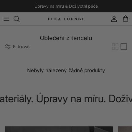
Přeskočit na obsah
Úpravy na míru & Doživotní péče
Účet
Koší
Oblečení z tencelu
Filtrovat
Nebyly nalezeny žádné produkty
ateriály. Úpravy na míru. Dož