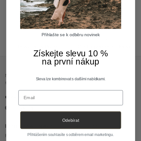
Doživotní péče
Úpravy na míru
Přihlašte se k odběru novinek
Showroom v Praze
Odstoupení od smlouvy
Získejte slevu 10 %
na první nákup
Naše myšlenka je investovat do věcí, které milujeme nechat
Sleva lze kombinovat s dalšími nabídkami.
stárnout. Založeno v Praze v roce 2008.
Email
Facebook
Instagram
Pinterest
LinkedIn
Odebírat
Informace & inspirace
Společnost
Přihlášením souhlasíte s odběrem email marketingu.
FAQ
Kontakt