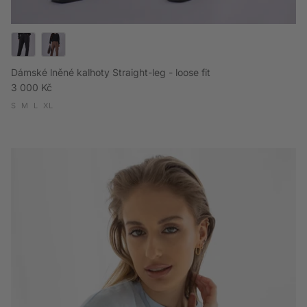
Dámské lněné kalhoty Straight-leg - loose fit
Běžná cena
3 000 Kč
S
M
L
XL