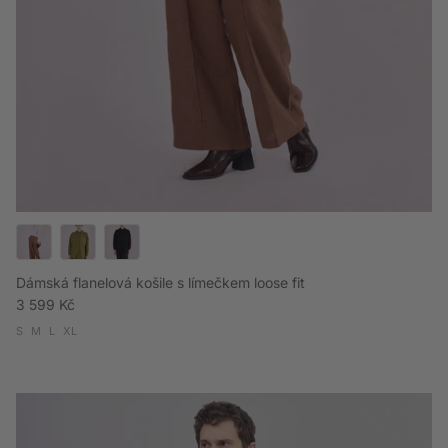
Dámská flanelová košile s límečkem loose fit
Běžná cena
3 599 Kč
S
M
L
XL