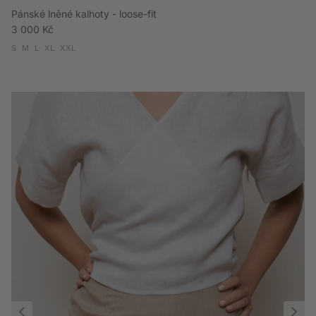
Pánské lněné kalhoty - loose-fit
Běžná cena
3 000 Kč
S
M
L
XL
XXL