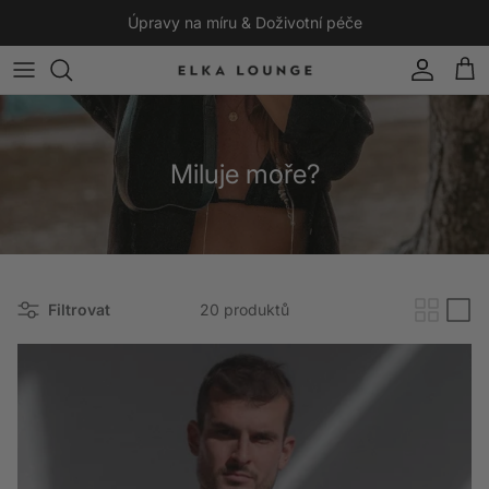
Přeskočit na obsah
Úpravy na míru & Doživotní péče
Účet
Koší
Miluje moře?
Filtrovat
20 produktů