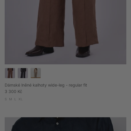
Dámské lněné kalhoty wide-leg - regular fit
Běžná cena
3 300 Kč
S
M
L
XL