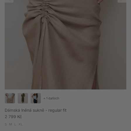
+ 1 dalších
Dámská lněná sukně - regular fit
Běžná cena
2 799 Kč
S
M
L
XL