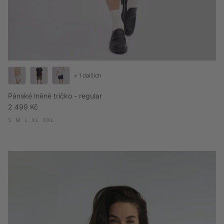
+ 1 dalších
Pánské lněné tričko - regular
Běžná cena
2 499 Kč
S
M
L
XL
XXL