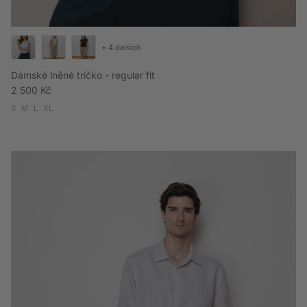
+ 4 dalších
Dámské lněné tričko - regular fit
Běžná cena
2 500 Kč
S
M
L
XL