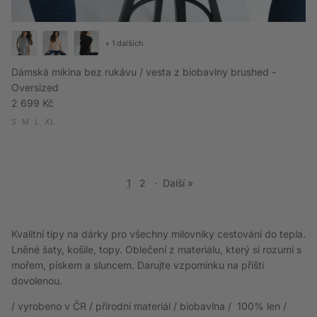
+ 1 dalších
Dámská mikina bez rukávu / vesta z biobavlny brushed -
Oversized
Běžná cena
2 699 Kč
S
M
L
XL
1
2
·
Další »
Kvalitní tipy na dárky pro všechny milovníky cestování do tepla.
Lněné šaty, košile, topy. Oblečení z materiálu, který si rozumí s
mořem, pískem a sluncem. Darujte vzpomínku na příští
dovolenou.
/ vyrobeno v ČR / přírodní materiál / biobavlna / 100% len /