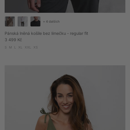
+ 4 dalších
Pánská lněná košile bez límečku - regular fit
Běžná cena
3 499 Kč
S
M
L
XL
XXL
XS