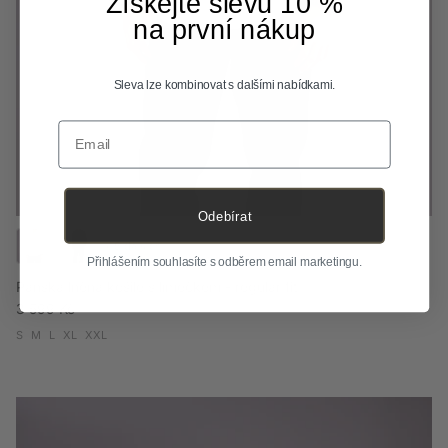
Získejte slevu 10 %
na první nákup
Sleva lze kombinovat s dalšími nabídkami.
Email
Odebírat
+ 5 dalších
Přihlášením souhlasíte s odběrem email marketingu.
Pánská lněná košile s límečkem - regular fit
Běžná cena
3 599 Kč
S
M
L
XL
XXL