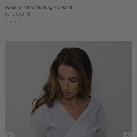
Dámské lněné šaty long - loose fit
Běžná cena
3 999 Kč
Od
S
M
L
XL