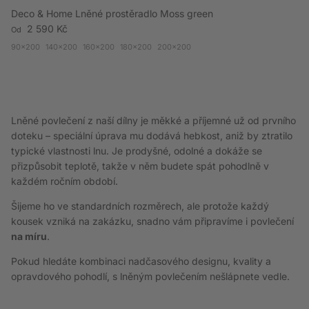
Deco & Home Lněné prostěradlo Moss green
Běžná cena
2 590 Kč
Od
90x200
140x200
160x200
180x200
200x200
Lněné povlečení z naší dílny je měkké a příjemné už od prvního
doteku – speciální úprava mu dodává hebkost, aniž by ztratilo
typické vlastnosti lnu. Je prodyšné, odolné a dokáže se
přizpůsobit teplotě, takže v něm budete spát pohodlně v
každém ročním období.
Šijeme ho ve standardních rozměrech, ale protože každý
kousek vzniká na zakázku, snadno vám připravíme i povlečení
na míru
.
Pokud hledáte kombinaci nadčasového designu, kvality a
opravdového pohodlí, s lněným povlečením nešlápnete vedle.