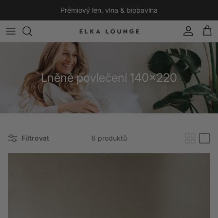
Přeskočit na obsah
Prémiový len, vlna & biobavlna
Účet
Koší
Lněné povlečení 140x220
Filtrovat
6 produktů