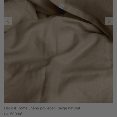
Deco & Home Lněné povlečení Beige natural
Běžná cena
500 Kč
Od