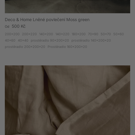
Deco & Home Lněné povlečení Moss green
Běžná cena
500 Kč
Od
200x200
200x220
140x200
140x220
180x200
70x90
50x70
50x60
40x60
40x40
prostěradlo 90x200x20
prostěradlo 140x200x20
prostěradlo 200x200x20
Prostěradlo 160x200x20