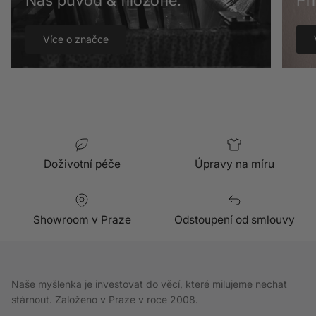
Náš původ & filozofie.
Př
Více o značce
Doživotní péče
Úpravy na míru
Showroom v Praze
Odstoupení od smlouvy
Naše myšlenka je investovat do věcí, které milujeme nechat
stárnout. Založeno v Praze v roce 2008.