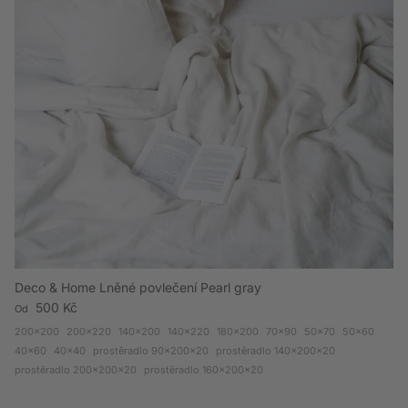
Deco & Home Lněné povlečení Pearl gray
Běžná cena
500 Kč
Od
200x200
200x220
140x200
140x220
180x200
70x90
50x70
50x60
40x60
40x40
prostěradlo 90x200x20
prostěradlo 140x200x20
prostěradlo 200x200x20
prostěradlo 160x200x20