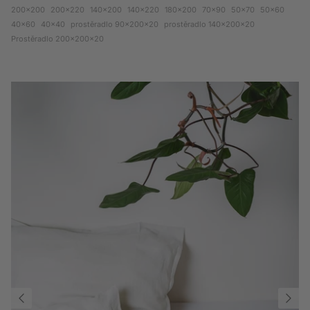
200x200
200x220
140x200
140x220
180x200
70x90
50x70
50x60
40x60
40x40
prostěradlo 90x200x20
prostěradlo 140x200x20
Prostěradlo 200x200x20