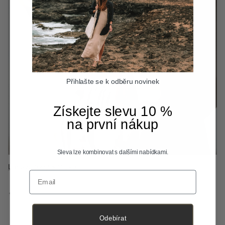
Přihlašte se k odběru novinek
Získejte slevu 10 %
na první nákup
Sleva lze kombinovat s dalšími nabídkami.
Ľanové topy & tričká
Vlnené oblečenie
Flanelové košele
Email
Predchádzajúci
Nasledujúci
Odebírat