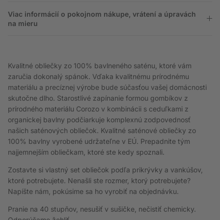
Viac informácií o pokojnom nákupe, vrátení a úpravách
na mieru
Kvalitné obliečky zo 100% bavlneného saténu, ktoré vám
zaručia dokonalý spánok. Vďaka kvalitnému prírodnému
materiálu a precíznej výrobe bude súčasťou vašej domácnosti
skutočne dlho. Starostlivé zapínanie formou gombíkov z
prírodného materiálu Corozo v kombinácii s ceduľkami z
organickej bavlny podčiarkuje komplexnú zodpovednosť
našich saténových obliečok. Kvalitné saténové obliečky zo
100% bavlny vyrobené udržateľne v EÚ. Prepadnite tým
najjemnejším obliečkam, ktoré ste kedy spoznali.
Zostavte si vlastný set obliečok podľa prikrývky a vankúšov,
ktoré potrebujete. Nenašli ste rozmer, ktorý potrebujete?
Napíšte nám, pokúsime sa ho vyrobiť na objednávku.
Pranie na 40 stupňov, nesušiť v sušičke, nečistiť chemicky.
Odporúčame žehliť.