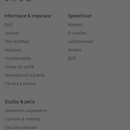
Facebook
Instagram
Pinterest
LinkedIn
Informace & inspirace
Společnost
FAQ
Kontakt
Journal
O značke
The Wo/Man
Udržateľnosť
Horizons
Kariéra
YourMoments
B2B
Shopy by outfit
Starostlivosť a pranie
Výroba a pôvod
Služby & péče
Showroom experience
Výmena & vrátenie
Tabuľka veľkostí