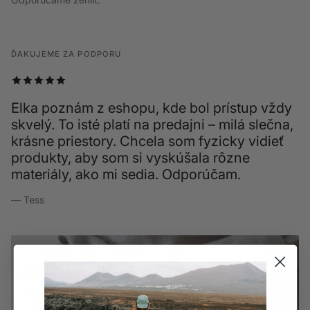
ĎAKUJEME ZA PODPORU
Elka poznám z eshopu, kde bol prístup vždy
skvelý. To isté platí na predajni – milá slečna,
krásne priestory. Chcela som fyzicky vidieť
produkty, aby som si vyskúšala rôzne
materiály, ako mi sedia. Odporúčam.
— Tess