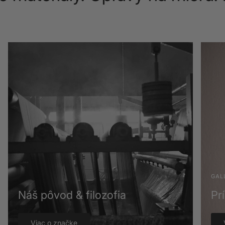
GAL
Náš pôvod & filozofia
Pr
Viac o značke