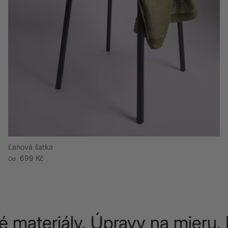
Ľanová šatka
Bežná cena
699 Kč
Od
 materiály. Úpravy na mieru. D