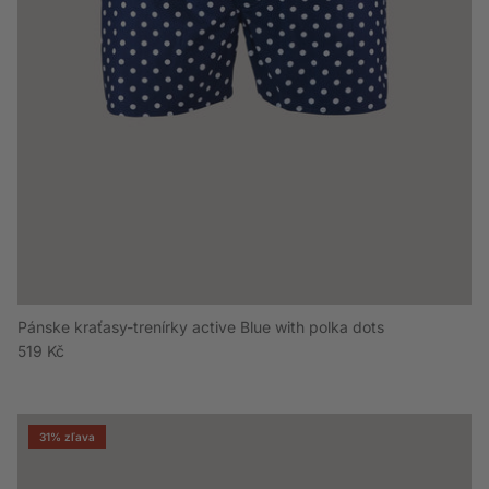
Pánske kraťasy-trenírky active Blue with polka dots
Bežná cena
519 Kč
31% zľava