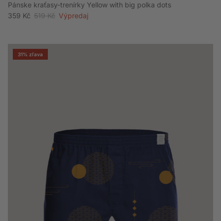
Pánske kraťasy-trenírky Yellow with big polka dots
Akciová cena
Bežná cena
359 Kč
519 Kč
Výpredaj
31% zľava