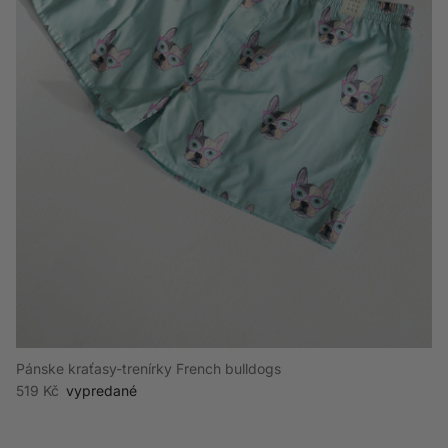
Pánske kraťasy-trenírky French bulldogs
Bežná cena
519 Kč
vypredané