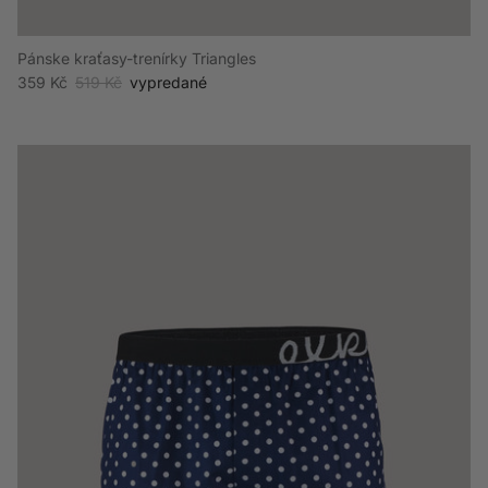
Pánske kraťasy-trenírky Triangles
Akciová cena
Bežná cena
359 Kč
519 Kč
vypredané