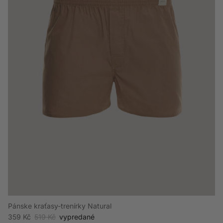
Pánske kraťasy-trenírky Natural
Akciová cena
Bežná cena
359 Kč
519 Kč
vypredané