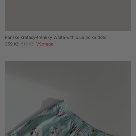
Pánske kraťasy-trenírky White with blue polka dots
Akciová cena
Bežná cena
359 Kč
519 Kč
Výpredaj