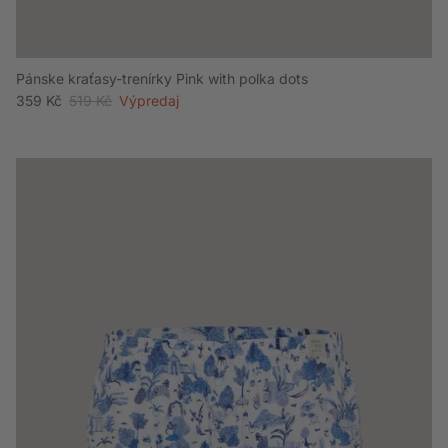
Pánske kraťasy-trenírky Pink with polka dots
Akciová cena
Bežná cena
359 Kč
519 Kč
Výpredaj