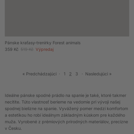
Pánske kraťasy-trenírky Forest animals
Akciová cena
Bežná cena
359 Kč
519 Kč
Výpredaj
« Predchádzajúci
·
1
2
3
·
Nasledujúci »
Ideálne pánske spodné prádlo na spanie je také, ktoré takmer
necítite. Túto vlastnosť berieme na vedomie pri vývoji našej
spodnej bielizne na spanie. Vyvážený pomer medzi komfortom
a estetikou ho robí ideálnym základným kúskom pre každého
muža. Vyrobené z prémiových prírodných materiálov, precízne
v Česku.