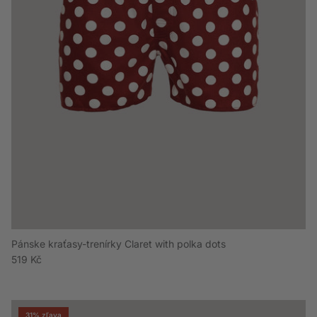
Pánske kraťasy-trenírky Claret with polka dots
Bežná cena
519 Kč
31% zľava