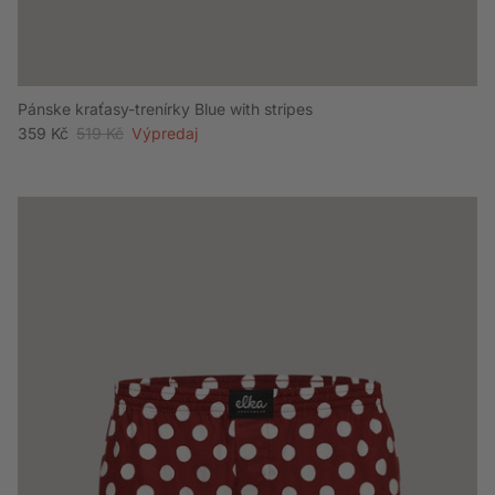
Pánske kraťasy-trenírky Blue with stripes
Akciová cena
Bežná cena
359 Kč
519 Kč
Výpredaj