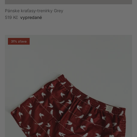
Pánske kraťasy-trenírky Grey
Bežná cena
519 Kč
vypredané
31% zľava