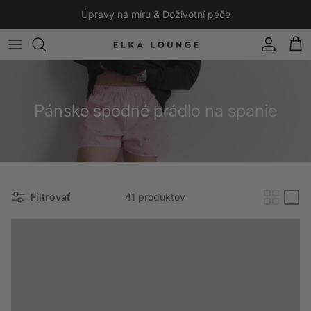
Preskočiť na obsah
Úpravy na míru & Doživotní péče
Účet
Koší
Pánske spodné prádlo na spanie
Filtrovať
41 produktov