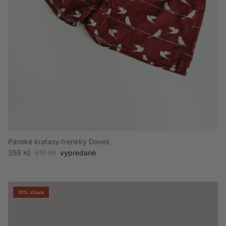
Pánske kraťasy-trenírky Doves
Akciová cena
Bežná cena
359 Kč
519 Kč
vypredané
31% zľava