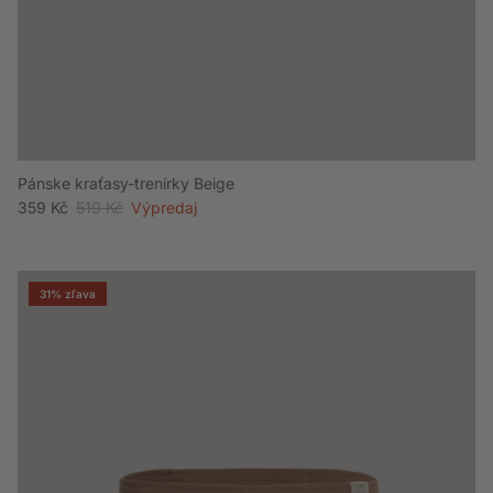
Pánske kraťasy-trenírky Beige
Akciová cena
Bežná cena
359 Kč
519 Kč
Výpredaj
31% zľava