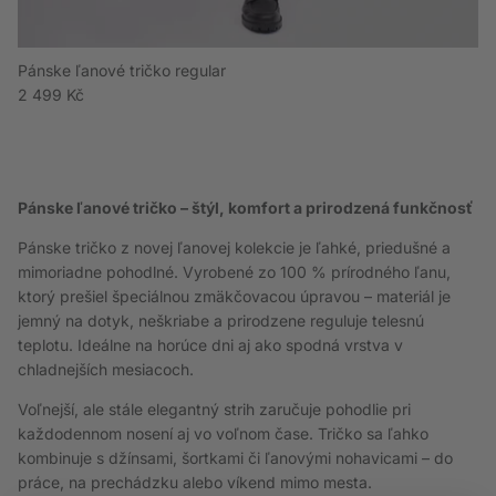
Pánske ľanové tričko regular
Bežná cena
2 499 Kč
Pánske ľanové tričko – štýl, komfort a prirodzená funkčnosť
Pánske tričko z novej ľanovej kolekcie je ľahké, priedušné a
mimoriadne pohodlné. Vyrobené zo 100 % prírodného ľanu,
ktorý prešiel špeciálnou zmäkčovacou úpravou – materiál je
jemný na dotyk, neškriabe a prirodzene reguluje telesnú
teplotu. Ideálne na horúce dni aj ako spodná vrstva v
chladnejších mesiacoch.
Voľnejší, ale stále elegantný strih zaručuje pohodlie pri
každodennom nosení aj vo voľnom čase. Tričko sa ľahko
kombinuje s džínsami, šortkami či ľanovými nohavicami – do
práce, na prechádzku alebo víkend mimo mesta.