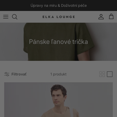
Preskočiť na obsah
Úpravy na míru & Doživotní péče
Účet
Koší
Pánske ľanové trička
Filtrovať
1 produkt