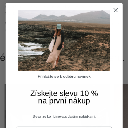
Každý kus je precízne a udržateľne vyrobený v Českej
republike.
/ vyrobené v ČR / 100 % ľan / prírodný materiál / voľný strih /
udržateľná výroba / celoročné nosenie /
é materiály. Úpravy na mieru. 
Přihlašte se k odběru novinek
Získejte slevu 10 %
na první nákup
Sleva lze kombinovat s dalšími nabídkami.