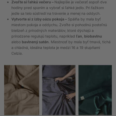
Zvoľte si ľahkú večeru –
Najlepšie je večerať aspoň dve
hodiny pred spaním a vybrať si ľahké jedlo. Pri ťažkom
jedle sa telo sústredí na trávenie a menej na oddych.
Vytvorte si z izby oázu pokoja –
Spálňa by mala byť
miestom pokoja a oddychu. Zvoľte si pohodlnú posteľnú
bielizeň z prírodných materiálov, ktoré dýchajú a
prirodzene regulujú teplotu, napríklad
ľan
,
biobavlnu
alebo
bavlnený satén
. Miestnosť by mala byť tmavá, tichá
a chladná, ideálna teplota je medzi 16 a 19 stupňami
Celzia.