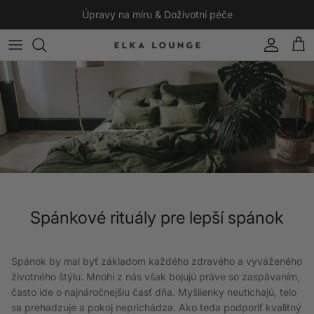
Preskočiť na obsah
Úpravy na míru & Doživotní péče
Účet
Koší
Spánkové rituály pre lepší spánok
Spánok by mal byť základom každého zdravého a vyváženého
životného štýlu. Mnohí z nás však bojujú práve so zaspávaním,
často ide o najnáročnejšiu časť dňa. Myšlienky neutíchajú, telo
sa prehadzuje a pokoj neprichádza. Ako teda podporiť kvalitný