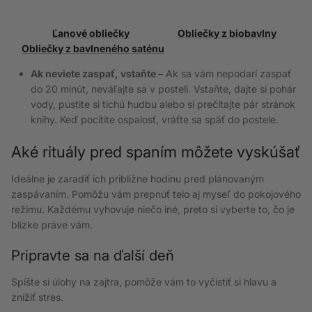
Ľanové obliečky
Obliečky z biobavlny
Obliečky z bavlneného saténu
Ak neviete zaspať, vstaňte –
Ak sa vám nepodarí zaspať
do 20 minút, neváľajte sa v posteli. Vstaňte, dajte si pohár
vody, pustite si tichú hudbu alebo si prečítajte pár stránok
knihy. Keď pocítite ospalosť, vráťte sa späť do postele.
Aké rituály pred spaním môžete vyskúšať
Ideálne je zaradiť ich približne hodinu pred plánovaným
zaspávaním. Pomôžu vám prepnúť telo aj myseľ do pokojového
režimu. Každému vyhovuje niečo iné, preto si vyberte to, čo je
blízke práve vám.
Pripravte sa na ďalší deň
Spíšte si úlohy na zajtra, pomôže vám to vyčistiť si hlavu a
znížiť stres.