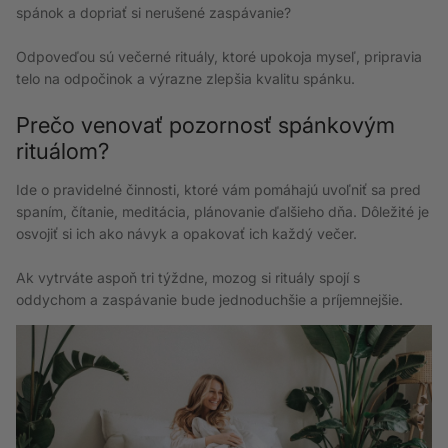
spánok a dopriať si nerušené zaspávanie?
Odpoveďou sú večerné rituály, ktoré upokoja myseľ, pripravia
telo na odpočinok a výrazne zlepšia kvalitu spánku.
Prečo venovať pozornosť spánkovým
rituálom?
Ide o pravidelné činnosti, ktoré vám pomáhajú uvoľniť sa pred
spaním, čítanie, meditácia, plánovanie ďalšieho dňa. Dôležité je
osvojiť si ich ako návyk a opakovať ich každý večer.
Ak vytrváte aspoň tri týždne, mozog si rituály spojí s
oddychom a zaspávanie bude jednoduchšie a príjemnejšie.