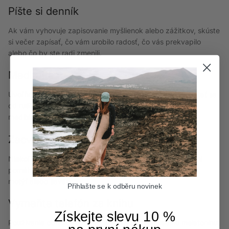
Píšte si denník
Ak vám vyhovuje zapisovanie myšlienok alebo zážitkov, skúste
si večer zapísať, čo vám urobilo radosť, čo vás prekvapilo
alebo čo by ste radi zmenili.
Meditujte
Uvoľňuje napätie v tele, spomaľuje dych a pomáha odpútať sa
od rušivých myšlienok. Môžete skúsiť aj krátke vedené
meditácie určené na zaspávanie.
Zacvičte si jemnú jogu
Niekoľko minút jemného pretiahnutia a dychových cvičení
pomáha telu uvoľniť sa. Skvelé sú napríklad pozície dieťa,
motýľ alebo šavásana.
Přihlašte se k odběru novinek
Vymeňte telefón za knihu
Získejte slevu 10 %
Používanie obrazoviek pred spaním znižuje hladinu melatonínu,