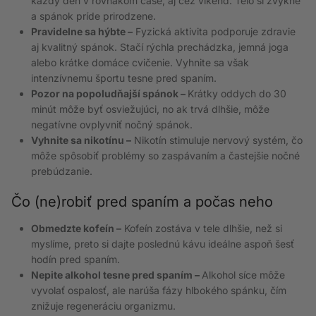
každý deň v rovnakom čase, aj cez víkend. Telo si zvykne
a spánok príde prirodzene.
Pravidelne sa hýbte –
Fyzická aktivita podporuje zdravie
aj kvalitný spánok. Stačí rýchla prechádzka, jemná joga
alebo krátke domáce cvičenie. Vyhnite sa však
intenzívnemu športu tesne pred spaním.
Pozor na popoludňajší spánok –
Krátky oddych do 30
minút môže byť osviežujúci, no ak trvá dlhšie, môže
negatívne ovplyvniť nočný spánok.
Vyhnite sa nikotínu –
Nikotín stimuluje nervový systém, čo
môže spôsobiť problémy so zaspávaním a častejšie nočné
prebúdzanie.
Čo (ne)robiť pred spaním a počas neho
Obmedzte kofeín –
Kofeín zostáva v tele dlhšie, než si
myslíme, preto si dajte poslednú kávu ideálne aspoň šesť
hodín pred spaním.
Nepite alkohol tesne pred spaním –
Alkohol síce môže
vyvolať ospalosť, ale narúša fázy hlbokého spánku, čím
znižuje regeneráciu organizmu.