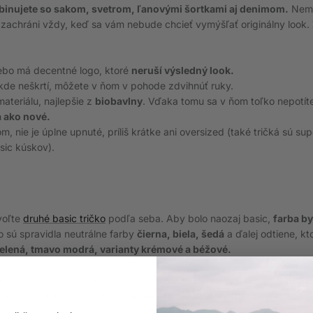
mbinujete so sakom, svetrom, ľanovými šortkami aj denimom.
Nemô
 zachráni vždy, keď sa vám nebude chcieť vymýšľať originálny look.
ebo má decentné logo, ktoré
neruší výsledný look.
ikde neškrtí, môžete v ňom v pohode zdvihnúť ruky.
materiálu, najlepšie z
biobavlny
. Vďaka tomu sa v ňom toľko nepotít
 ako nové.
, nie je úplne upnuté, príliš krátke ani oversized (také tričká sú supe
sic kúskov).
zvoľte
druhé basic tričko
podľa seba. Aby bolo naozaj basic,
farba by
o sú spravidla neutrálne farby
čierna, biela, šedá
a ďalej odtiene, k
elená, tmavo modrá, varianty krémové a béžové.
slim alebo loose, podľa toho, čo radi nosíte, ale pamätajte, že crop top
 fungovať univerzálne.
Čím viac sa budete blížiť neutrálnej farbe a s
te.