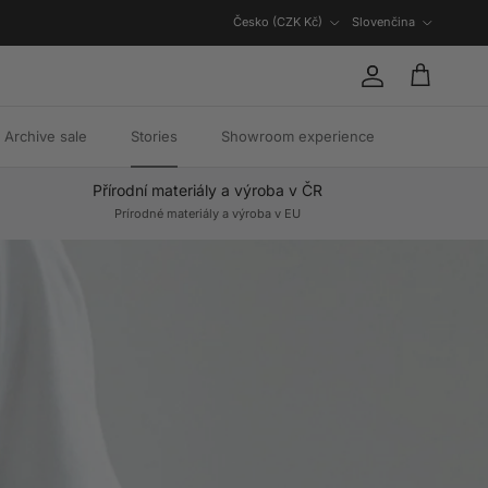
Krajina/oblasť
Jazyk
Česko (CZK Kč)
Slovenčina
Účet
Košík
Archive sale
Stories
Showroom experience
Přírodní materiály a výroba v ČR
Prírodné materiály a výroba v EU