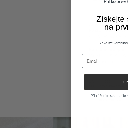
Přihlašte se
Získejte
Akonáhle nájdete to
na prv
BASIC TIP NA ZÁVE
vo všetkých dostupn
Sleva lze kombinov
Potrebujete doplniť
V e-shope ELKA LOUNG
Email
naše tričká sú z jem
25. marec 2024
Od
Štítky:
basic
biocotton
c
Přihlášením souhlasíte
Staršie články