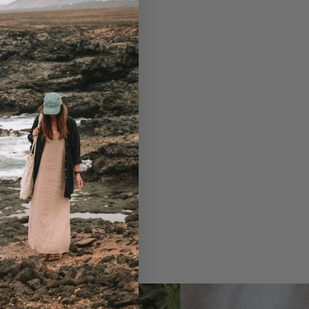
 ho nakoniec nakúpiť
kých farbách. Všetky
Novšie články