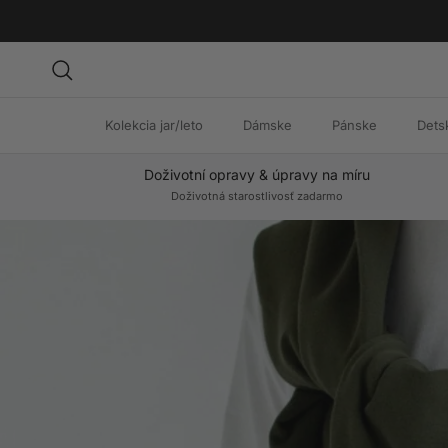
Preskočiť na obsah
Hľadať
Kolekcia jar/leto
Dámske
Pánske
Dets
Doživotní opravy & úpravy na míru
Doživotná starostlivosť zadarmo