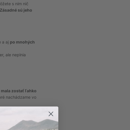
žete s ním nič
Zásadné sú jeho
e a aj
po mnohých
r, ale neplnia
 mala zostať ľahko
toré nachádzame vo
 ani príliš oversized
trihu, tým častejšie