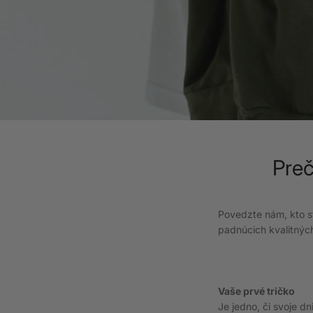
Preč
Povedzte nám, kto st
padnúcich kvalitných 
Vaše prvé tričko
Je jedno, či svoje dn