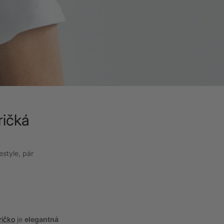
ričká
estyle, pár
ričko
je
elegantná