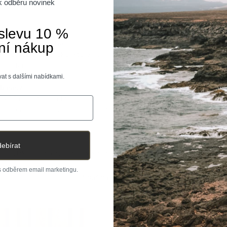
 k odběru novinek
 slevu 10 %
 pravé, držte sa ho
ní nákup
R:
Keď objavíte tričko, ktoré vám na 100% vyhovuje, nie je od veci si
ých farbách.
at s dalšími nabídkami.
 basic?
E nájdete slim fit, regular a loose fit strihy basic tričiek v niekoľ
nej prémiovej biobavlny, navrhnuté a ušité v SR.
ebírat
otton
fashion
natural
organic
sustainable
 s odběrem email marketingu.
Späť na JOURNAL