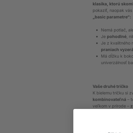
klasika, ktorú sko
pokaziť, naopak vás
„basic parametre“:
Nemá potlač, al
Je
pohodlné
, n
Je z kvalitného 
praniach vyzerá
Má dĺžku k bokom
univerzálnosť ba
Vaše druhé tričko
K bielemu tričku si 
kombinovateľná
– t
veľkom v prírode –
z
Strih si zvoľte viac 
tričko nikdy nebudú
a dlhšie tričko znosí