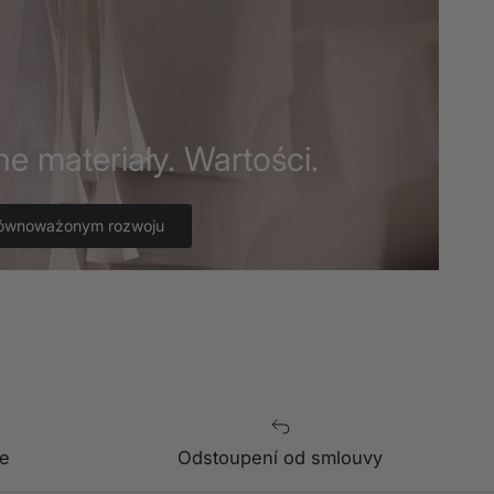
ne materiały. Wartości.
równoważonym rozwoju
e
Odstoupení od smlouvy