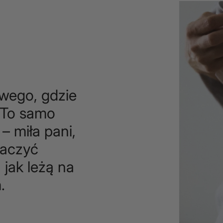
owego, gdzie
 To samo
– miła pani,
baczyć
 jak leżą na
.