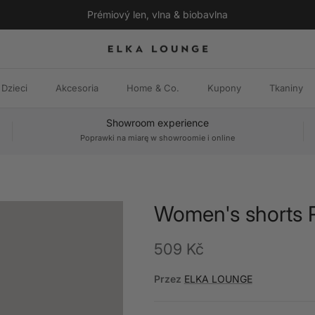
Prémiový len, vlna & biobavlna
Dzieci
Akcesoria
Home & Co.
Kupony
Tkaniny
Showroom experience
Poprawki na miarę w showroomie i online
Women's shorts 
Cena regularna
509 Kč
Przez
ELKA LOUNGE