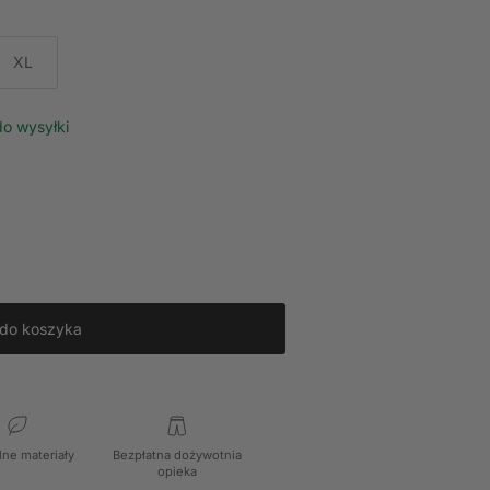
XL
do wysyłki
 do koszyka
lne materiały
Bezpłatna dożywotnia
opieka