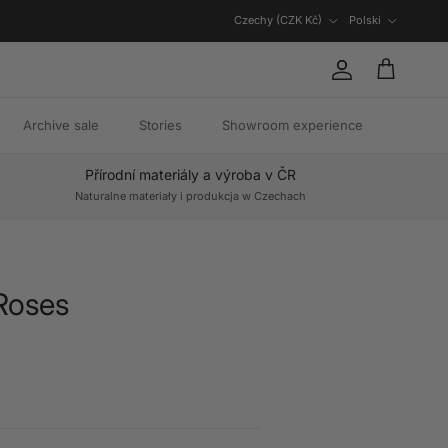
Kraj/region
Język
Czechy (CZK Kč)
Polski
Konto
Koszyk
Archive sale
Stories
Showroom experience
Přírodní materiály a výroba v ČR
Naturalne materiały i produkcja w Czechach
Roses