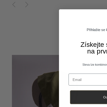
Poprzedni
Następny
Přihlašte se
Získejte
na prv
Sleva lze kombinov
Email
Od