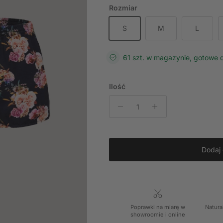
Rozmiar
S
M
L
61 szt. w magazynie, gotowe 
Ilość
Dodaj
Poprawki na miarę w
Natura
showroomie i online