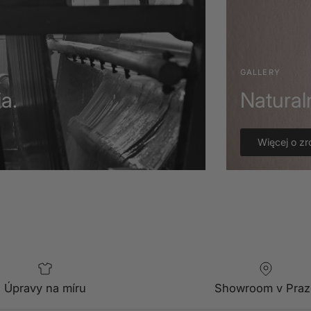
GALLERY
a.
Natural
Więcej o z
Úpravy na míru
Showroom v Praz