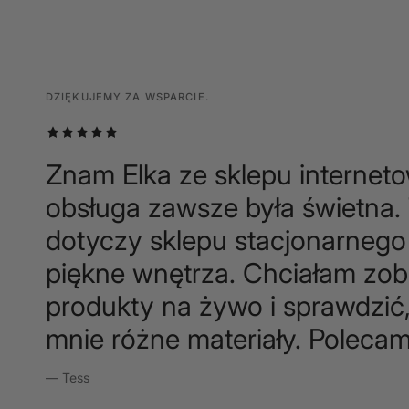
DZIĘKUJEMY ZA WSPARCIE.
DZIĘKUJEMY ZA WSPARCIE.
DZIĘKUJEMY ZA WSPARCIE.
Znam Elka ze sklepu internet
obsługa zawsze była świetna.
dotyczy sklepu stacjonarnego 
piękne wnętrza. Chciałam zo
produkty na żywo i sprawdzić,
mnie różne materiały. Polecam
— Tess