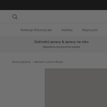
Przejdź do treści
Szukaj
Kolekcja Wiosna/Lato
Kobiety
Mężczyźni
Doživotní opravy & úpravy na míru
Bezpłatna dożywotnia opieka
Strona główna
Women's shorts Roses
Przejdź do informacji o produkcie