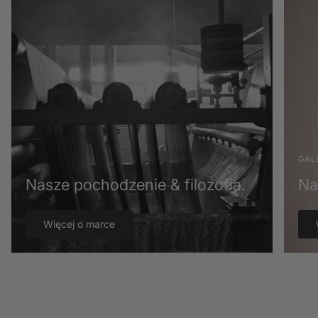
GAL
Nasze pochodzenie & filozofia.
Na
Więcej o marce