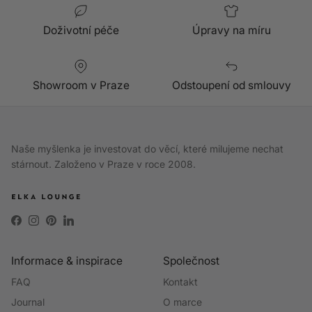
Doživotní péče
Úpravy na míru
Showroom v Praze
Odstoupení od smlouvy
Naše myšlenka je investovat do věcí, které milujeme nechat
stárnout. Založeno v Praze v roce 2008.
Facebook
Instagram
Pinterest
LinkedIn
Informace & inspirace
Společnost
FAQ
Kontakt
Journal
O marce