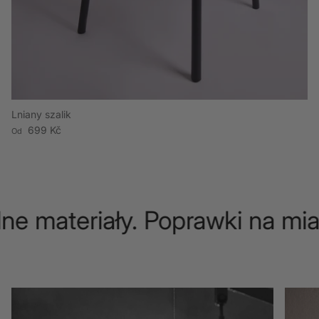
Lniany szalik
Cena regularna
699 Kč
Od
ne materiały. Poprawki na mia