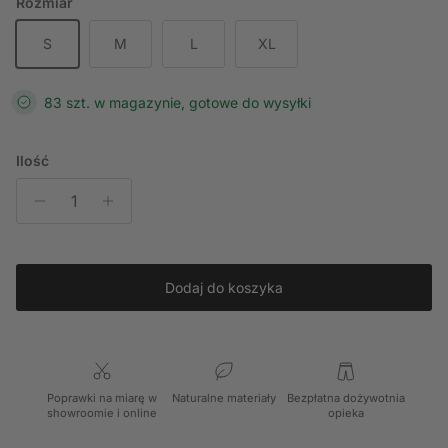
Rozmiar
S
M
L
XL
83 szt. w magazynie, gotowe do wysyłki
Ilość
Dodaj do koszyka
Poprawki na miarę w
Naturalne materiały
Bezpłatna dożywotnia
showroomie i online
opieka