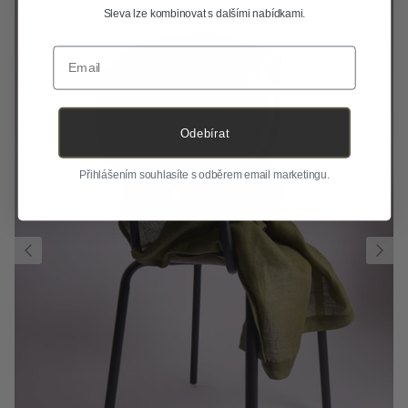
Sleva lze kombinovat s dalšími nabídkami.
Email
Odebírat
Přihlášením souhlasíte s odběrem email marketingu.