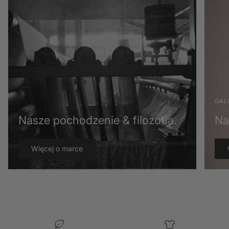
GAL
Nasze pochodzenie & filozofia.
Na
Więcej o marce