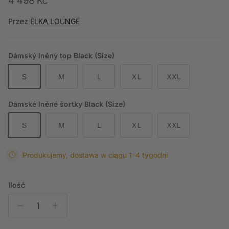
4 498 Kč
Przez
ELKA LOUNGE
Dámský lněný top Black (Size)
S
M
L
XL
XXL
Dámské lněné šortky Black (Size)
S
M
L
XL
XXL
Produkujemy, dostawa w ciągu 1–4 tygodni
Ilość