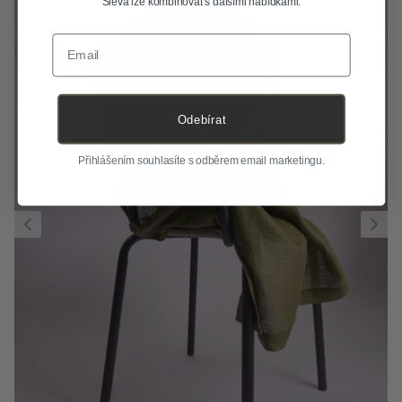
Sleva lze kombinovat s dalšími nabídkami.
Email
Odebírat
Přihlášením souhlasíte s odběrem email marketingu.