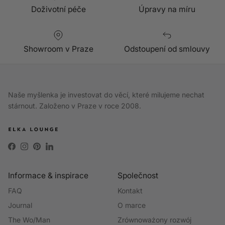
Doživotní péče
Úpravy na míru
Showroom v Praze
Odstoupení od smlouvy
Naše myšlenka je investovat do věcí, které milujeme nechat
stárnout. Založeno v Praze v roce 2008.
Facebook
Instagram
Pinterest
LinkedIn
Informace & inspirace
Společnost
FAQ
Kontakt
Journal
O marce
The Wo/Man
Zrównoważony rozwój