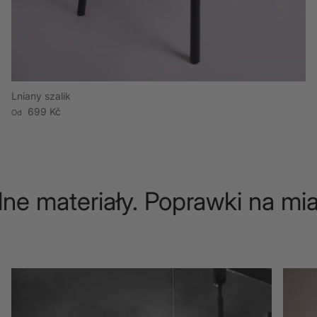
Lniany szalik
Cena regularna
699 Kč
Od
e materiały. Poprawki na mia