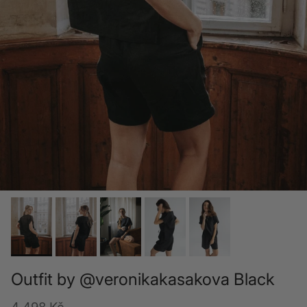
Outfit by @veronikakasakova Black
Cena regularna