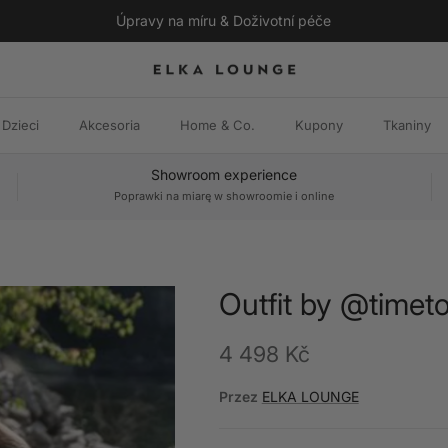
Úpravy na míru & Doživotní péče
Dzieci
Akcesoria
Home & Co.
Kupony
Tkaniny
Showroom experience
Poprawki na miarę w showroomie i online
Outfit by @timet
Cena regularna
4 498 Kč
Przez
ELKA LOUNGE