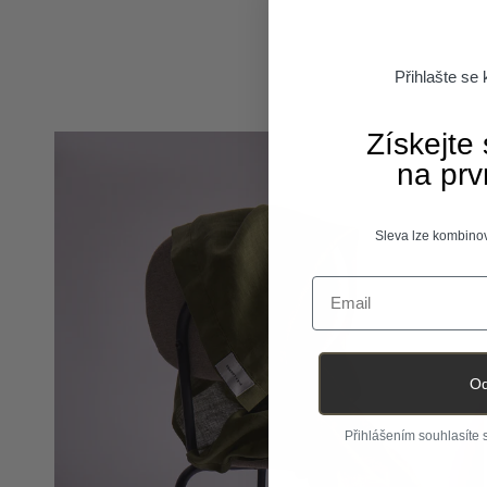
Přihlašte se
Získejte
na prv
Sleva lze kombinov
Email
Od
Přihlášením souhlasíte