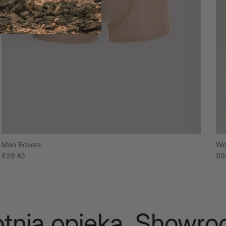
Men Boxers
Wo
Cena regularna
Ce
629 Kč
99
a opieka. Showroom.