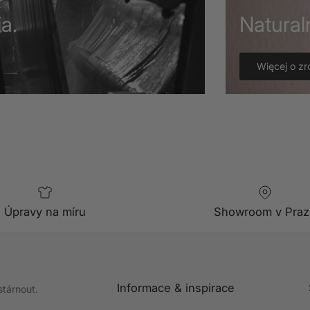
a.
Natural
Więcej o z
Úpravy na míru
Showroom v Praz
Informace & inspirace
stárnout.