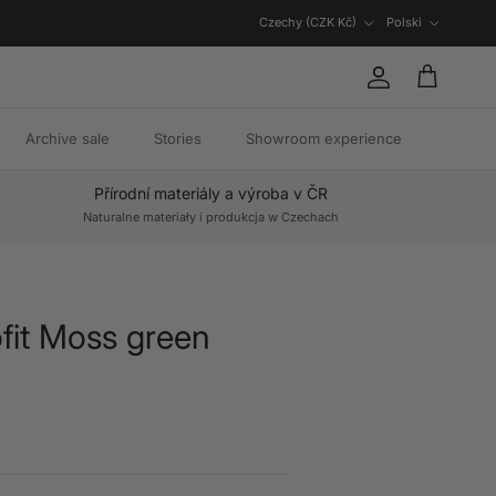
Kraj/region
Język
Czechy (CZK Kč)
Polski
Konto
Koszyk
Archive sale
Stories
Showroom experience
Přírodní materiály a výroba v ČR
Naturalne materiały i produkcja w Czechach
ofit Moss green