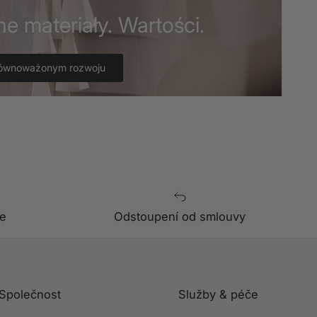
ne materiały. Wartości.
równoważonym rozwoju
e
Odstoupení od smlouvy
Společnost
Služby & péče