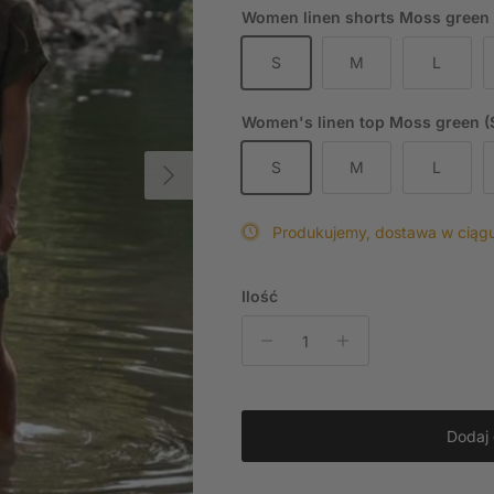
Women linen shorts Moss green 
S
M
L
Women's linen top Moss green (
Następny
S
M
L
Produkujemy, dostawa w ciągu
Ilość
Dodaj