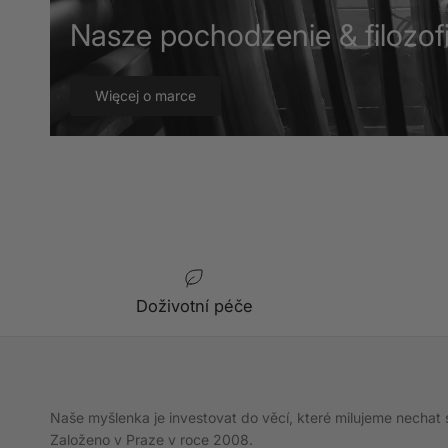
Nasze pochodzenie & filozofi
Więcej o marce
Doživotní péče
Naše myšlenka je investovat do věcí, které milujeme nechat 
Založeno v Praze v roce 2008.