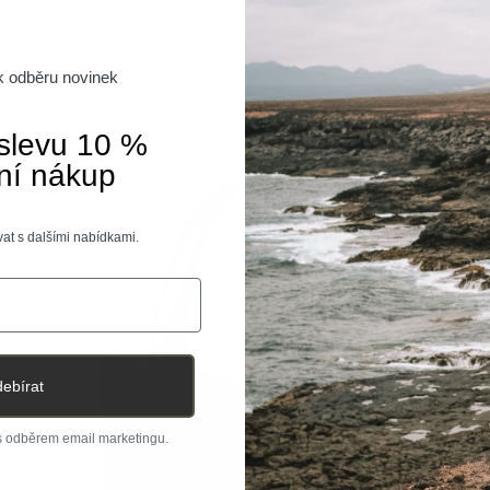
Poprzedni
Następn
Małe kawałki, wielka zmiana.
 k odběru novinek
Zobacz wszystko
 slevu 10 %
ní nákup
at s dalšími nabídkami.
ebírat
 s odběrem email marketingu.