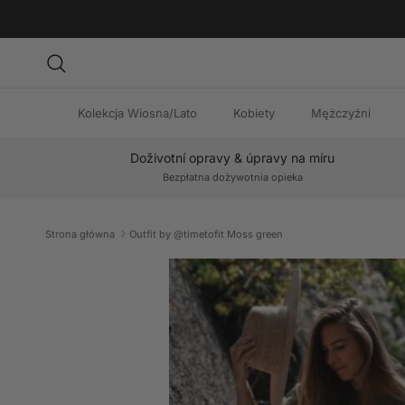
Przejdź do treści
Szukaj
Kolekcja Wiosna/Lato
Kobiety
Mężczyźni
Doživotní opravy & úpravy na míru
Bezpłatna dożywotnia opieka
Strona główna
Outfit by @timetofit Moss green
Przejdź do informacji o produkcie