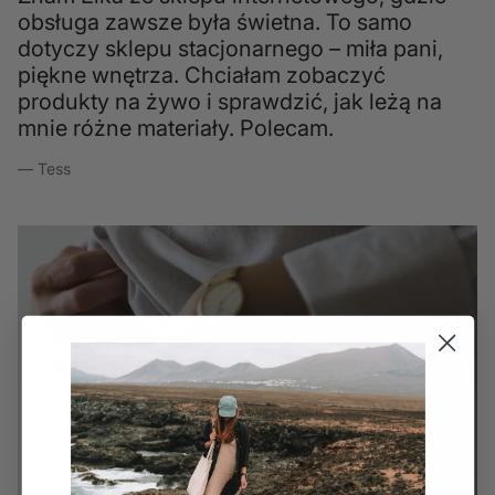
obsługa zawsze była świetna. To samo
dotyczy sklepu stacjonarnego – miła pani,
piękne wnętrza. Chciałam zobaczyć
produkty na żywo i sprawdzić, jak leżą na
mnie różne materiały. Polecam.
— Tess