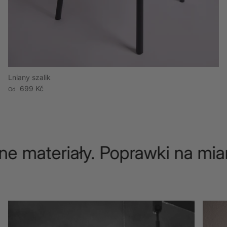
Lniany szalik
Cena regularna
699 Kč
Od
e materiały. Poprawki na mia