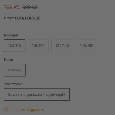
Cena wyprzedażowa
Cena regularna
799 Kč
999 Kč
Przez
ELKA LOUNGE
Rozmiar
104/110
116/122
134/140
146/152
Kolor
Różowy
Tworzywo
Bawełna organiczna - Lightweight
4 szt. w magazynie