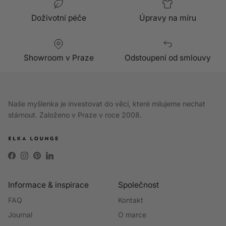
Doživotní péče
Úpravy na míru
Showroom v Praze
Odstoupení od smlouvy
Naše myšlenka je investovat do věcí, které milujeme nechat
stárnout. Založeno v Praze v roce 2008.
Facebook
Instagram
Pinterest
LinkedIn
Informace & inspirace
Společnost
FAQ
Kontakt
Journal
O marce