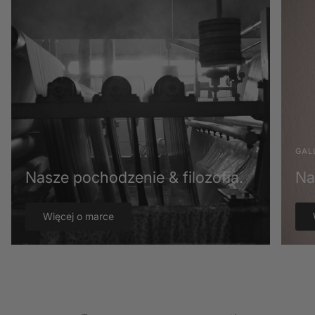
GAL
Nasze pochodzenie & filozofia.
Na
Więcej o marce