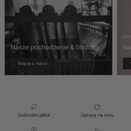
GAL
Nasze pochodzenie & filozofia.
Na
Więcej o marce
Doživotní péče
Úpravy na míru