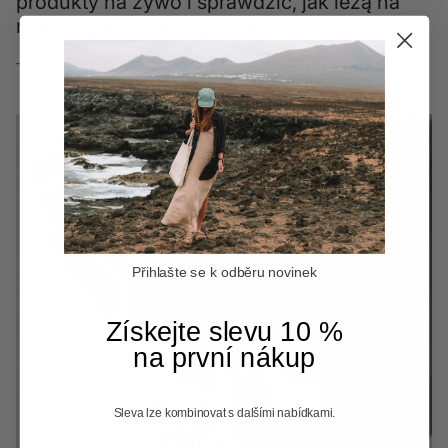
produkty na żywo i sprawdzić, jak leżą na
mnie różne materiały. Polecam.
— Tess
Přihlašte se k odběru novinek
Získejte slevu 10 %
na první nákup
Sleva lze kombinovat s dalšími nabídkami.