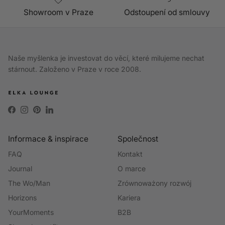
Showroom v Praze
Odstoupení od smlouvy
Naše myšlenka je investovat do věcí, které milujeme nechat
stárnout. Založeno v Praze v roce 2008.
Facebook
Instagram
Pinterest
LinkedIn
Informace & inspirace
Společnost
FAQ
Kontakt
Journal
O marce
The Wo/Man
Zrównoważony rozwój
Horizons
Kariera
YourMoments
B2B