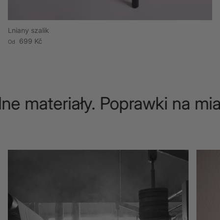
Lniany szalik
Cena regularna
699 Kč
Od
e materiały. Poprawki na mia