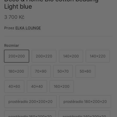
Light blue
Cena regularna
3 700 Kč
Przez
ELKA LOUNGE
Rozmiar
200x200
200x220
140x200
140x220
180x200
70x90
50x70
50x60
40x60
40x40
160x200
prostěradlo 200x200x20
prostěradlo 180x200x20
prostěradlo 160x200x20
prostěradlo 140x200x20