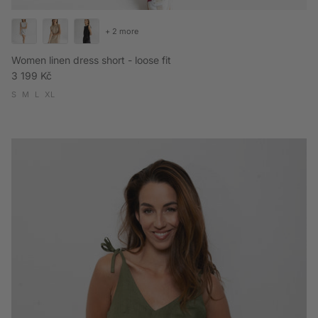
+ 2 more
Women linen dress short - loose fit
Regular price
3 199 Kč
S
M
L
XL