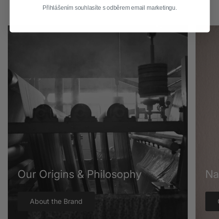
Přihlášením souhlasíte s odběrem email marketingu.
Our Origins & Philosophy
Na
About the Brand