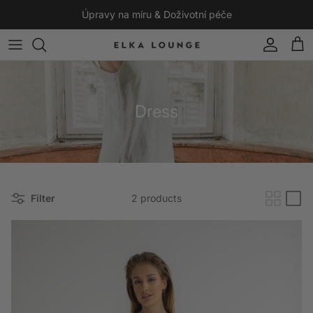
Skip to content
Úpravy na míru & Doživotní péče
Account
Cart
Dress
Filter
2 products